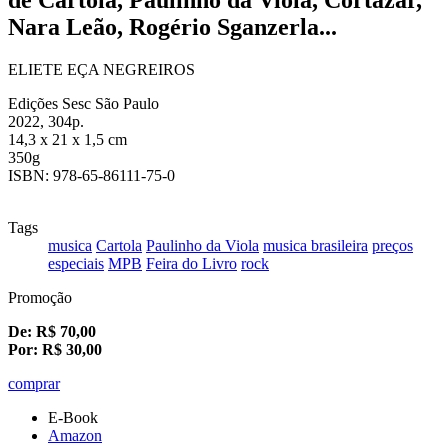
Nara Leão, Rogério Sganzerla...
ELIETE EÇA NEGREIROS
Edições Sesc São Paulo
2022, 304p.
14,3 x 21 x 1,5 cm
350g
ISBN: 978-65-86111-75-0
Tags
musica
Cartola
Paulinho da Viola
musica brasileira
preços
especiais
MPB
Feira do Livro
rock
Promoção
De:
R$
70,00
Por:
R$
30,00
comprar
E-Book
Amazon