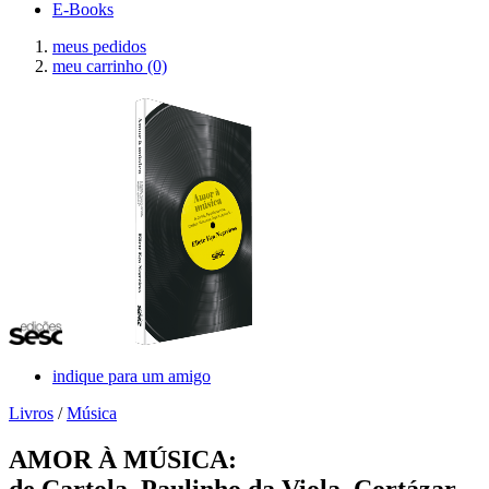
E-Books
meus pedidos
meu carrinho
(0)
indique para um amigo
Livros
/
Música
AMOR À MÚSICA:
de Cartola, Paulinho da Viola, Cortázar,