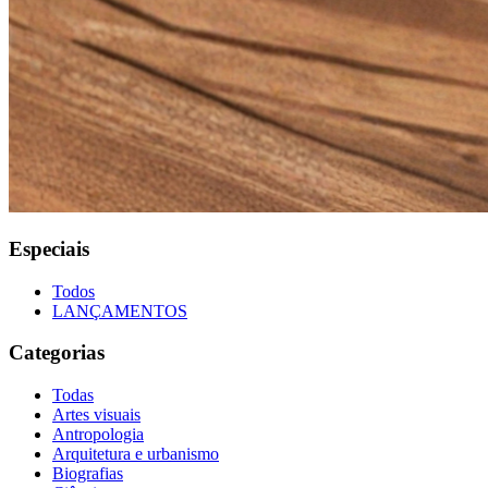
Especiais
Todos
LANÇAMENTOS
Categorias
Todas
Artes visuais
Antropologia
Arquitetura e urbanismo
Biografias