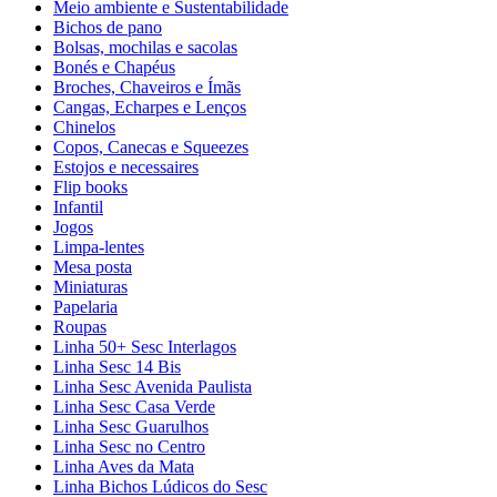
Meio ambiente e Sustentabilidade
Bichos de pano
Bolsas, mochilas e sacolas
Bonés e Chapéus
Broches, Chaveiros e Ímãs
Cangas, Echarpes e Lenços
Chinelos
Copos, Canecas e Squeezes
Estojos e necessaires
Flip books
Infantil
Jogos
Limpa-lentes
Mesa posta
Miniaturas
Papelaria
Roupas
Linha 50+ Sesc Interlagos
Linha Sesc 14 Bis
Linha Sesc Avenida Paulista
Linha Sesc Casa Verde
Linha Sesc Guarulhos
Linha Sesc no Centro
Linha Aves da Mata
Linha Bichos Lúdicos do Sesc