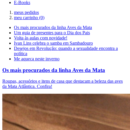
E-Books
meus pedidos
meu carrinho
(0)
Os mais procurados da linha Aves da Mata
Um guia de presentes para o Dia dos Pais
Volta às aulas com novidade!
Ivan Lins celebra o samba em Sambadouro
Desejos em Revolução: quando a sexualidade encontra a
política
Me aqueça neste inverno
Os mais procurados da linha Aves da Mata
Roupas, acessórios e itens de casa que destacam a beleza das aves
da Mata Atlântica. Confira!