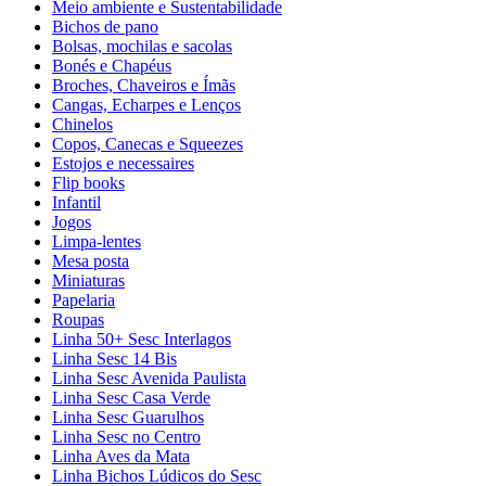
Meio ambiente e Sustentabilidade
Bichos de pano
Bolsas, mochilas e sacolas
Bonés e Chapéus
Broches, Chaveiros e Ímãs
Cangas, Echarpes e Lenços
Chinelos
Copos, Canecas e Squeezes
Estojos e necessaires
Flip books
Infantil
Jogos
Limpa-lentes
Mesa posta
Miniaturas
Papelaria
Roupas
Linha 50+ Sesc Interlagos
Linha Sesc 14 Bis
Linha Sesc Avenida Paulista
Linha Sesc Casa Verde
Linha Sesc Guarulhos
Linha Sesc no Centro
Linha Aves da Mata
Linha Bichos Lúdicos do Sesc