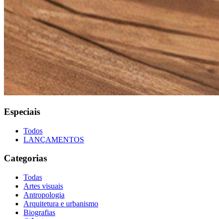
Especiais
Todos
LANÇAMENTOS
Categorias
Todas
Artes visuais
Antropologia
Arquitetura e urbanismo
Biografias