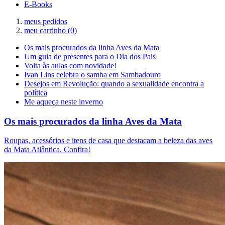
E-Books
meus pedidos
meu carrinho
(0)
Os mais procurados da linha Aves da Mata
Um guia de presentes para o Dia dos Pais
Volta às aulas com novidade!
Ivan Lins celebra o samba em Sambadouro
Desejos em Revolução: quando a sexualidade encontra a
política
Me aqueça neste inverno
Os mais procurados da linha Aves da Mata
Roupas, acessórios e itens de casa que destacam a beleza das aves
da Mata Atlântica. Confira!