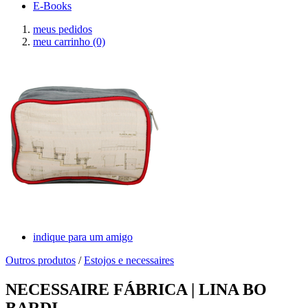
E-Books
meus pedidos
meu carrinho
(0)
indique para um amigo
Outros produtos
/
Estojos e necessaires
NECESSAIRE FÁBRICA | LINA BO
BARDI