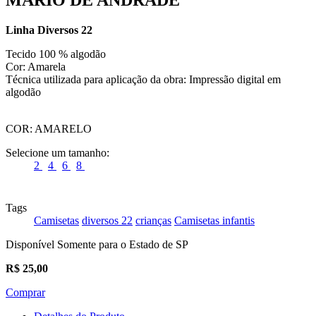
Linha Diversos 22
Tecido 100 % algodão
Cor: Amarela
Técnica utilizada para aplicação da obra: Impressão digital em
algodão
COR:
AMARELO
Selecione um tamanho:
2
4
6
8
Tags
Camisetas
diversos 22
crianças
Camisetas infantis
Disponível Somente para o Estado de SP
R$
25,00
Comprar