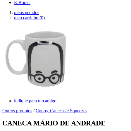
E-Books
meus pedidos
meu carrinho
(0)
indique para um amigo
Outros produtos
/
Copos, Canecas e Squeezes
CANECA MÁRIO DE ANDRADE