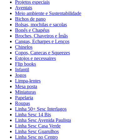
Projetos especiais
Aventais
Meio ambiente e Sustentabilidade
Bichos de pano
Bolsas, mochilas e sacolas
Bonés e Chapéus
Broches, Chaveiros e Ímãs
Cangas, Echarpes e Lenços
Chinelos
Copos, Canecas e Squeezes
Estojos e necessaires
Flip books
Infantil
Jogos
Limpa-lentes
Mesa posta
Miniaturas
Papelaria
Roupas
Linha 50+ Sesc Interlagos
Linha Sesc 14 Bis
Linha Sesc Avenida Paulista
Linha Sesc Casa Verde
Linha Sesc Guarulhos
Linha Sesc no Centro