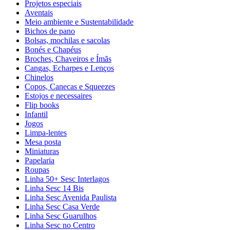
Projetos especiais
Aventais
Meio ambiente e Sustentabilidade
Bichos de pano
Bolsas, mochilas e sacolas
Bonés e Chapéus
Broches, Chaveiros e Ímãs
Cangas, Echarpes e Lenços
Chinelos
Copos, Canecas e Squeezes
Estojos e necessaires
Flip books
Infantil
Jogos
Limpa-lentes
Mesa posta
Miniaturas
Papelaria
Roupas
Linha 50+ Sesc Interlagos
Linha Sesc 14 Bis
Linha Sesc Avenida Paulista
Linha Sesc Casa Verde
Linha Sesc Guarulhos
Linha Sesc no Centro