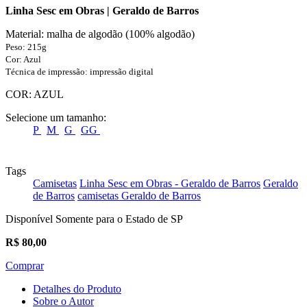
Linha Sesc em Obras | Geraldo de Barros
Material: malha de algodão (100% algodão)
Peso: 215g
Cor: Azul
Técnica de impressão: impressão digital
COR:
AZUL
Selecione um tamanho:
P
M
G
GG
Tags
Camisetas
Linha Sesc em Obras - Geraldo de Barros
Geraldo
de Barros
camisetas Geraldo de Barros
Disponível Somente para o Estado de SP
R$
80,00
Comprar
Detalhes do Produto
Sobre o Autor