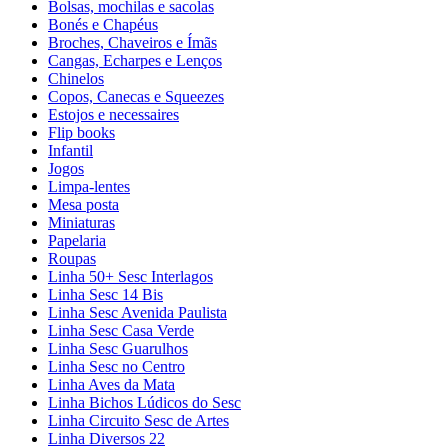
Bolsas, mochilas e sacolas
Bonés e Chapéus
Broches, Chaveiros e Ímãs
Cangas, Echarpes e Lenços
Chinelos
Copos, Canecas e Squeezes
Estojos e necessaires
Flip books
Infantil
Jogos
Limpa-lentes
Mesa posta
Miniaturas
Papelaria
Roupas
Linha 50+ Sesc Interlagos
Linha Sesc 14 Bis
Linha Sesc Avenida Paulista
Linha Sesc Casa Verde
Linha Sesc Guarulhos
Linha Sesc no Centro
Linha Aves da Mata
Linha Bichos Lúdicos do Sesc
Linha Circuito Sesc de Artes
Linha Diversos 22