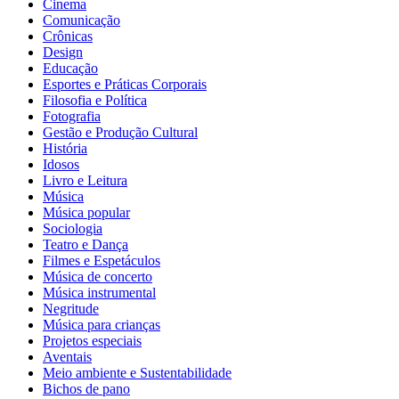
Cinema
Comunicação
Crônicas
Design
Educação
Esportes e Práticas Corporais
Filosofia e Política
Fotografia
Gestão e Produção Cultural
História
Idosos
Livro e Leitura
Música
Música popular
Sociologia
Teatro e Dança
Filmes e Espetáculos
Música de concerto
Música instrumental
Negritude
Música para crianças
Projetos especiais
Aventais
Meio ambiente e Sustentabilidade
Bichos de pano