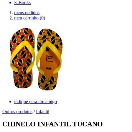
E-Books
meus pedidos
meu carrinho
(0)
indique para um amigo
Outros produtos
/
Infantil
CHINELO INFANTIL TUCANO