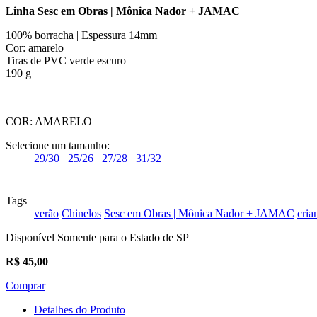
Linha Sesc em Obras | Mônica Nador + JAMAC
100% borracha | Espessura 14mm
Cor: amarelo
Tiras de PVC verde escuro
190 g
COR:
AMARELO
Selecione um tamanho:
29/30
25/26
27/28
31/32
Tags
verão
Chinelos
Sesc em Obras | Mônica Nador + JAMAC
cria
Disponível Somente para o Estado de SP
R$
45,00
Comprar
Detalhes do Produto