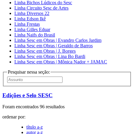
Linha Bichos Lúdicos do Sesc
Linha Circuito Sesc de Artes
Linha Diversos 22
Linha Edson Ikê
Linha Frestas
Linha Gilles Eduar
Linha Naifs do Brasil
Linha Sesc em Obras | Evandro Carlos Jardim
Linha Sesc em Obras | Geraldo de Barros
Linha Sesc em Obras | J. Borges
Linha Sesc em Obras | Lina Bo Bardi
Linha Sesc em Obras | Mônica Nador + JAMAC
Pesquisar nessa seção:
Edições e Selo SESC
Foram encontrados 96 resultados
ordenar por:
título a-z
autor a-z