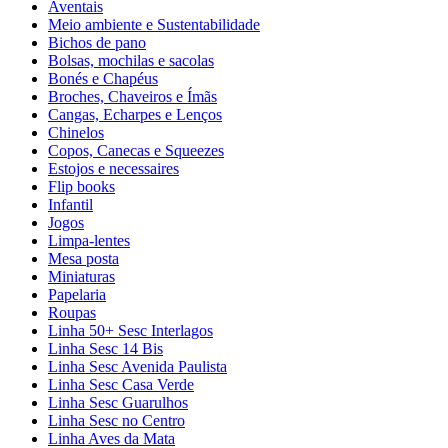
Aventais
Meio ambiente e Sustentabilidade
Bichos de pano
Bolsas, mochilas e sacolas
Bonés e Chapéus
Broches, Chaveiros e Ímãs
Cangas, Echarpes e Lenços
Chinelos
Copos, Canecas e Squeezes
Estojos e necessaires
Flip books
Infantil
Jogos
Limpa-lentes
Mesa posta
Miniaturas
Papelaria
Roupas
Linha 50+ Sesc Interlagos
Linha Sesc 14 Bis
Linha Sesc Avenida Paulista
Linha Sesc Casa Verde
Linha Sesc Guarulhos
Linha Sesc no Centro
Linha Aves da Mata