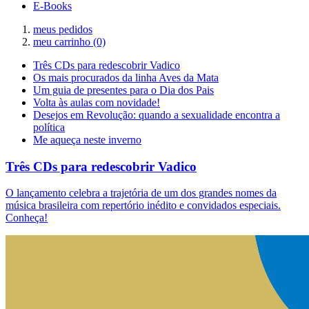
E-Books
meus pedidos
meu carrinho
(0)
Três CDs para redescobrir Vadico
Os mais procurados da linha Aves da Mata
Um guia de presentes para o Dia dos Pais
Volta às aulas com novidade!
Desejos em Revolução: quando a sexualidade encontra a
política
Me aqueça neste inverno
Três CDs para redescobrir Vadico
O lançamento celebra a trajetória de um dos grandes nomes da
música brasileira com repertório inédito e convidados especiais.
Conheça!