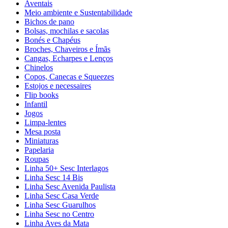
Aventais
Meio ambiente e Sustentabilidade
Bichos de pano
Bolsas, mochilas e sacolas
Bonés e Chapéus
Broches, Chaveiros e Ímãs
Cangas, Echarpes e Lenços
Chinelos
Copos, Canecas e Squeezes
Estojos e necessaires
Flip books
Infantil
Jogos
Limpa-lentes
Mesa posta
Miniaturas
Papelaria
Roupas
Linha 50+ Sesc Interlagos
Linha Sesc 14 Bis
Linha Sesc Avenida Paulista
Linha Sesc Casa Verde
Linha Sesc Guarulhos
Linha Sesc no Centro
Linha Aves da Mata