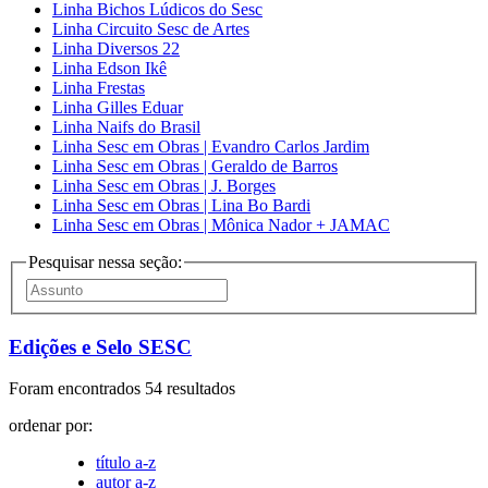
Linha Bichos Lúdicos do Sesc
Linha Circuito Sesc de Artes
Linha Diversos 22
Linha Edson Ikê
Linha Frestas
Linha Gilles Eduar
Linha Naifs do Brasil
Linha Sesc em Obras | Evandro Carlos Jardim
Linha Sesc em Obras | Geraldo de Barros
Linha Sesc em Obras | J. Borges
Linha Sesc em Obras | Lina Bo Bardi
Linha Sesc em Obras | Mônica Nador + JAMAC
Pesquisar nessa seção:
Edições e Selo SESC
Foram encontrados 54 resultados
ordenar por:
título a-z
autor a-z