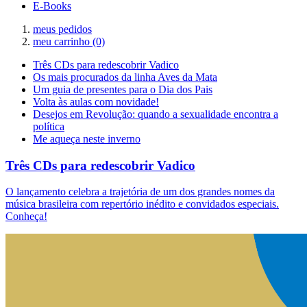
E-Books
meus pedidos
meu carrinho
(0)
Três CDs para redescobrir Vadico
Os mais procurados da linha Aves da Mata
Um guia de presentes para o Dia dos Pais
Volta às aulas com novidade!
Desejos em Revolução: quando a sexualidade encontra a
política
Me aqueça neste inverno
Três CDs para redescobrir Vadico
O lançamento celebra a trajetória de um dos grandes nomes da
música brasileira com repertório inédito e convidados especiais.
Conheça!