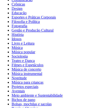
Crônicas
Design
Educação
Esportes e Práticas Corporais
Filosofia e Política
Fotografia
Gestão e Produção Cultural
História
Idosos
Livro e Leitura
Música
Música popular
Sociologia
Teatro e Dança
Filmes e Espetáculos
Música de concerto
Música instrumental
Negritude
Música para crianças
Projetos especiais
Aventais
Meio ambiente e Sustentabilidade
Bichos de pano
Bolsas, mochilas e sacolas