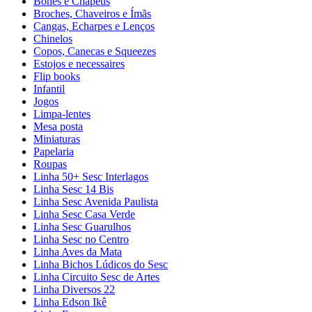
Bonés e Chapéus
Broches, Chaveiros e Ímãs
Cangas, Echarpes e Lenços
Chinelos
Copos, Canecas e Squeezes
Estojos e necessaires
Flip books
Infantil
Jogos
Limpa-lentes
Mesa posta
Miniaturas
Papelaria
Roupas
Linha 50+ Sesc Interlagos
Linha Sesc 14 Bis
Linha Sesc Avenida Paulista
Linha Sesc Casa Verde
Linha Sesc Guarulhos
Linha Sesc no Centro
Linha Aves da Mata
Linha Bichos Lúdicos do Sesc
Linha Circuito Sesc de Artes
Linha Diversos 22
Linha Edson Ikê