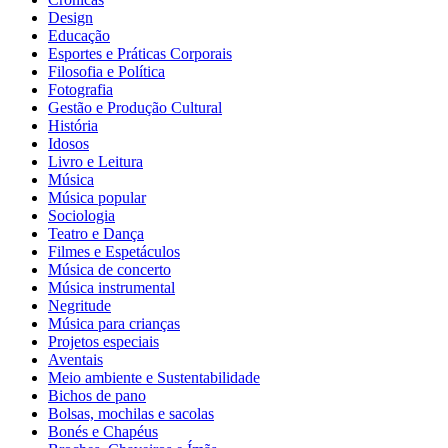
Design
Educação
Esportes e Práticas Corporais
Filosofia e Política
Fotografia
Gestão e Produção Cultural
História
Idosos
Livro e Leitura
Música
Música popular
Sociologia
Teatro e Dança
Filmes e Espetáculos
Música de concerto
Música instrumental
Negritude
Música para crianças
Projetos especiais
Aventais
Meio ambiente e Sustentabilidade
Bichos de pano
Bolsas, mochilas e sacolas
Bonés e Chapéus