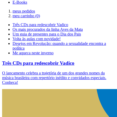
E-Books
meus pedidos
meu carrinho
(0)
Três CDs para redescobrir Vadico
Os mais procurados da linha Aves da Mata
Um guia de presentes para o Dia dos Pais
Volta às aulas com novidade!
Desejos em Revolução: quando a sexualidade encontra a
política
Me aqueça neste inverno
Três CDs para redescobrir Vadico
O lançamento celebra a trajetória de um dos grandes nomes da
música brasileira com repertório inédito e convidados especiais.
Conheça!