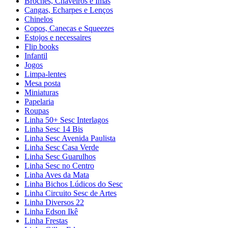
Broches, Chaveiros e Ímãs
Cangas, Echarpes e Lenços
Chinelos
Copos, Canecas e Squeezes
Estojos e necessaires
Flip books
Infantil
Jogos
Limpa-lentes
Mesa posta
Miniaturas
Papelaria
Roupas
Linha 50+ Sesc Interlagos
Linha Sesc 14 Bis
Linha Sesc Avenida Paulista
Linha Sesc Casa Verde
Linha Sesc Guarulhos
Linha Sesc no Centro
Linha Aves da Mata
Linha Bichos Lúdicos do Sesc
Linha Circuito Sesc de Artes
Linha Diversos 22
Linha Edson Ikê
Linha Frestas