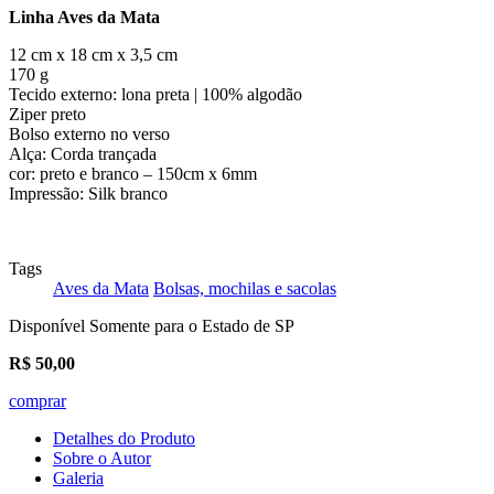
Linha Aves da Mata
12 cm x 18 cm x 3,5 cm
170 g
Tecido externo: lona preta | 100% algodão
Ziper preto
Bolso externo no verso
Alça: Corda trançada
cor: preto e branco – 150cm x 6mm
Impressão: Silk branco
Tags
Aves da Mata
Bolsas, mochilas e sacolas
Disponível Somente para o Estado de SP
R$
50,00
comprar
Detalhes do Produto
Sobre o Autor
Galeria