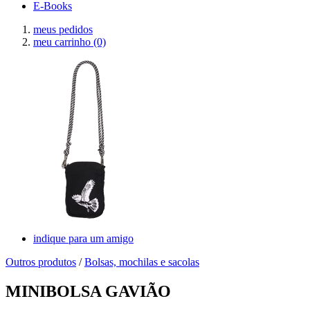
E-Books
meus pedidos
meu carrinho
(0)
indique para um amigo
Outros produtos
/
Bolsas, mochilas e sacolas
MINIBOLSA GAVIÃO