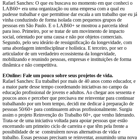
Rafael Sanches: O que eu buscava no momento em que conheci o
LAB60+ era uma organização ou uma empresa com a qual eu
pudesse trabalhar e que permitisse dar escala a um trabalho que eu já
vinha conduzindo de forma isolada com pequenos grupos de
pessoas em São Paulo. E o LAB60+ se mostrou a parceria ideal
para isso. Primeiro, por se tratar de um movimento de impacto
social, orientado por uma causa e não por objetos comerciais.
Segundo, pelo seu ideário de ressignificação da longevidade, com
uma abordagem interdisciplinar e holística. E terceiro, por ser o
articulador de um verdadeiro ecossistema da longevidade,
mobilizando e reunindo pessoas, empresas e instituições de forma
dinâmica e não competitiva.
EOnline: Fale um pouco sobre seus projetos de vida.
Rafael Sanches: Eu trabalhei por mais de 40 anos como educador, e
a maior parte desse tempo coordenando iniciativas no campo da
educação profissional de jovens e adultos. Ao chegar aos sessenta e
poucos anos e perceber que precisava me reinventar para continuar
trabalhando por um bom tempo, decidi me dedicar à preparação de
pessoas 50/60+ para continuarem ativas profissionalmente. Surgiu
assim o projeto Reinvenção do Trabalho 60+, que venho liderando.
Trata-se de uma iniciativa voltada para apoiar pessoas que estão
encerrando um primeiro ciclo de carreira e que têm pela frente a
possibilidade de se construírem novas alternativas de vida e
trabalho. Essas pessoas precisam se reinventar, assumindo uma nova