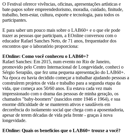
O Festival oferece vivências, oficinas, apresentações artísticas e
bate-papos sobre empreendedorismo, moradia, cuidado, finitude,
trabalho, bem-estar, cultura, esporte e tecnologia, para todos os
participantes.
E para saber um pouco mais sobre o LAB60+ e o que ele pode
trazer as pessoas que participam, a EOnline conversou com o
educador Rafael Sanches Neto, de 71 anos, frequentador dos
encontros que o laboratório proporciona:
EOnline: Como você conheceu o LAB60+?
Rafael Sanches: Em 2015, num evento no Rio de Janeiro,
promovido pelo Centro Internacional de Longevidade, conheci o
Sérgio Serapião, que fez uma pequena apresentação do LAB60+.
Na época eu havia decidido começar a trabalhar ajudando pessoas a
construírem projetos de vida e trabalho para a segunda etapa da
vida, que começa aos 50/60 anos. Eu estava cada vez mais
impressionado com o drama das pessoas de minha geração, os
chamados "baby-boomers" (nascidos entre 1946 e 1964), e sua
enorme dificuldade de se manterem ativos e saudáveis em
decorrência do isolamento social que chega com a aposentadoria,
apesar de terem décadas de vida pela frente - graças à nova
longevidade.
EOnline: Quais os benefícios que o LAB60+ trouxe a você?