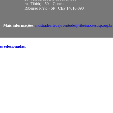
ua Tibiriçá, 50 – Centro
ibeirão Preto - SP CEP 14010-090
ais informações
:
mostradeartedajuventude@ribeirao.sescsp.org.br
 selecionadas.