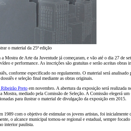
trar o material da 25ª edição
ara a Mostra de Arte da Juventude já começaram, e vão até o dia 27 de 
o, vídeo e performance. As inscrições são gratuitas e serão aceitas obras i
ssiês, conforme especificado no regulamento. O material será analisad
dossiês e seleção final mediante as obras originais.
 Ribeirão Preto
em novembro. A abertura da exposição será realizada n
ara a Mostra, mediado pela Comissão de Seleção. A Comissão elegerá um 
ionadas para ilustrar o material de divulgação da exposição em 2015.
89 com o objetivo de estimular os jovens artistas, foi inicialmente di
ente, o alcance municipal tornou-se regional e estadual, sempre focad
 interior paulista.