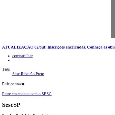
r
R
M
ATUALIZAÇÃO 02/out: Inscrições encerradas. Conheça as obras
compartilhar
Tags
Sesc Ribeirão Preto
Fale conosco
Entre em contato com o SESC
SescSP