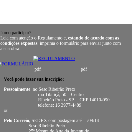
omo participar?
eia com atenção o Regulamento e,
estando de acordo com as
ondições expostas
, imprima o formulário para enviar junto com
 sua obra!
pdf pdf
Você pode fazer sua inscrição:
Pessoalmente
, no Sesc Ribeirão Preto
rua Tibiriçá, 50 – Centro
Ribeirão Preto - SP CEP 14010-090
telefone: 16 3977-4489
ou
Pelo Correio
, SEDEX com postagem até 11/09/14
Sesc Ribeirão Preto
5ª Mostra de Arte da Juventude