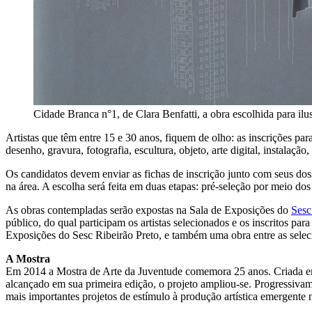
Cidade Branca n°1, de Clara Benfatti, a obra escolhida para ilus
Artistas que têm entre 15 e 30 anos, fiquem de olho: as inscrições p
desenho, gravura, fotografia, escultura, objeto, arte digital, instalaçã
Os candidatos devem enviar as fichas de inscrição junto com seus do
na área. A escolha será feita em duas etapas: pré-seleção por meio dos 
As obras contempladas serão expostas na Sala de Exposições do
Sesc
público, do qual participam os artistas selecionados e os inscritos p
Exposições do Sesc Ribeirão Preto, e também uma obra entre as selec
A Mostra
Em 2014 a Mostra de Arte da Juventude comemora 25 anos. Criada em 19
alcançado em sua primeira edição, o projeto ampliou-se. Progressivam
mais importantes projetos de estímulo à produção artística emergente no