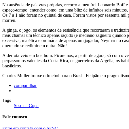
Na ausência de palavras próprias, recorro a meu frei Leonardo Boff e
espaço-tempo, entender como, em uma blitz de infinitos seis minutos,
Os 7 a 1 não foram no quintal de casa. Foram vistos por sessenta mil 
morreu.
A ginga, o jogo, os elementos de resistência que recortaram e traduzi
mais chamar um técnico apenas raçudo (e mediano zagueiro quando jo
excessiva, maléfica e ordinária de apenas um jogador, Neymar no caso
querendo se redimir em outra. Não!
A derrota veio em boa hora. Ficaremos, a partir de agora, só com o ver
perpassou os valentes da Costa Rica, os guerreiros da Argélia, os habi
brasileiros.
Charles Muller trouxe o futebol para o Brasil. Felipão e o pragmatismo
compartilhar
Tags
Sesc na Copa
Fale conosco
Entre em contato com o SESC