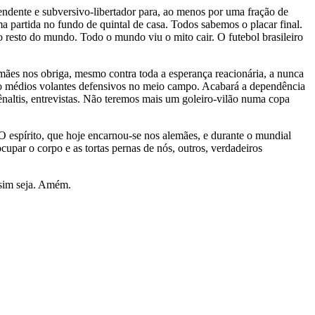
endente e subversivo-libertador para, ao menos por uma fração de
 partida no fundo de quintal de casa. Todos sabemos o placar final.
o resto do mundo. Todo o mundo viu o mito cair. O futebol brasileiro
lemães nos obriga, mesmo contra toda a esperança reacionária, a nunca
co médios volantes defensivos no meio campo. Acabará a dependência
naltis, entrevistas. Não teremos mais um goleiro-vilão numa copa
. O espírito, que hoje encarnou-se nos alemães, e durante o mundial
cupar o corpo e as tortas pernas de nós, outros, verdadeiros
assim seja. Amém.