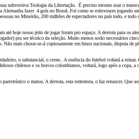
 sua subversiva Teologia da Libertação. É preciso mesmo usar o transc
 a Alemanha fazer 4 gols no Brasil. Foi como se estivessem jogando uma
pessoas no Mineirão, 200 milhões de espectadores no país todo, e todo 
ram até hoje nosso jeito de jogar foram pro espaço. A derrota para os a
gador) pra ser técnico da seleção. Muito menos serão necessários cin
. Não mais chorar-se-á copiosamente em hinos nacionais, disputa de pê
dadeiro, o substancial, o cerne. A essência do futebol voltará a reinar
lidosos chilenos e os bravos colombianos, voltará, logo após a copa, a o
 parreirístico o matou. A derrota, esta redentora, o faz renascer. Que 