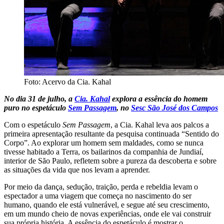
Foto: Acervo da Cia. Kahal
No dia 31 de julho, a
Cia. Kahal
explora a essência do homem
puro no espetáculo
Sem Passagem
, no
Sesc São José dos Campos
Com o espetáculo
Sem Passagem
, a Cia. Kahal leva aos palcos a
primeira apresentação resultante da pesquisa continuada “Sentido do
Corpo”. Ao explorar um homem sem maldades, como se nunca
tivesse habitado a Terra, os bailarinos da companhia de Jundiaí,
interior de São Paulo, refletem sobre a pureza da descoberta e sobre
as situações da vida que nos levam a aprender.
Por meio da dança, sedução, traição, perda e rebeldia levam o
espectador a uma viagem que começa no nascimento do ser
humano, quando ele está vulnerável, e segue até seu crescimento,
em um mundo cheio de novas experiências, onde ele vai construir
sua própria história. A essência do espetáculo é mostrar o