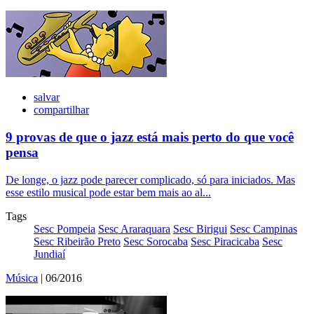
salvar
compartilhar
9 provas de que o jazz está mais perto do que você
pensa
De longe, o jazz pode parecer complicado, só para iniciados. Mas
esse estilo musical pode estar bem mais ao al...
Tags
Sesc Pompeia
Sesc Araraquara
Sesc Birigui
Sesc Campinas
Sesc Ribeirão Preto
Sesc Sorocaba
Sesc Piracicaba
Sesc
Jundiaí
Música
| 06/2016