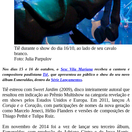
Tiê durante o show do dia 16/10, ao lado de seu cavalo
branco.
Foto: Julia Parpulov
Nos dias 15 e 16 de outubro, o
Sesc Vila Mariana
recebeu a cantora e
,
compositora paulistana
Tiê
que apresentou ao público o show do seu novo
álbum Esmeraldas, dentro da
Série Lançamentos
.
Tiê estreou com
Sweet Jardim
(2009), disco inteiramente autoral que
resultou em indicação ao Prêmio Multishow na categoria revelação e
em shows pelos Estados Unidos e Europa. Em 2011, lançou
A
Coruja e o Coração
, com participações de nomes da nova geração
como Marcelo Jeneci, Hélio Flanders e versões de composições de
Thiago Pethit e Tulipa Ruiz.
Em novembro de 2014 foi a vez de lançar seu terceiro álbum,
Esmeraldas
, com produção de Adriano Cintra e de Jesse Harris.