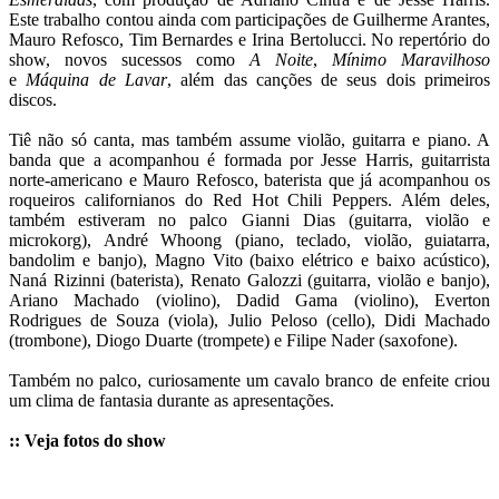
Este trabalho contou ainda com participações de Guilherme Arantes,
Mauro Refosco, Tim Bernardes e Irina Bertolucci. No repertório do
show, novos sucessos como
A Noite
,
Mínimo Maravilhoso
e
Máquina de Lavar
, além das canções de seus dois primeiros
discos.
Tiê não só canta, mas também assume violão, guitarra e piano. A
banda que a acompanhou é formada por Jesse Harris, guitarrista
norte-americano e Mauro Refosco, baterista que já acompanhou os
roqueiros californianos do Red Hot Chili Peppers. Além deles,
também estiveram no palco Gianni Dias (guitarra, violão e
microkorg), André Whoong (piano, teclado, violão, guiatarra,
bandolim e banjo), Magno Vito (baixo elétrico e baixo acústico),
Naná Rizinni (baterista), Renato Galozzi (guitarra, violão e banjo),
Ariano Machado (violino), Dadid Gama (violino), Everton
Rodrigues de Souza (viola), Julio Peloso (cello), Didi Machado
(trombone), Diogo Duarte (trompete) e Filipe Nader (saxofone).
Também no palco, curiosamente um cavalo branco de enfeite criou
um clima de fantasia durante as apresentações.
:: Veja fotos do show