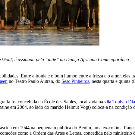
8 e 9/out) é assinada pela “mãe” da Dança Africana Contemporânea
ilidades. Entre a ironia e o bom humor, entre a frieza e o amor, elas t
geen
no Teatro Paulo Autran, do
Sesc Pinheiros
, nesta quarta e quinta (8
rafia foi concebida na École des Sables, localizada na
vila Toubab Dia
aine em 2004, ao lado do marido Helmut Vogt) coloca-a na condição de
cida em 1944 na pequena república do Benim, uma ex-colônia francesa
orações como a Ordem das Artes e Letras, concedida pelo ministério da