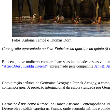
Fotos: Antoine Tempé e Thomas Dorn
Coreografia apresentada no Sesc Pinheiros na quarta e na quinta (
Em cena, nove mulheres compartilham suas intimidades e suas vulnerab
“Afro-Dites / Kaddu Jigeen!”
, apresentado pela companhia
Jant-Bi Ji
Com direção artística de Germaine Acogny e Patrick Acogny, a coreog
contemporânea. A projeção internacional da escola (fundada por Germ
Germaine é tida como a “mãe” da Dança Africana Contemporânea. Nas
Desenvolveu sólida carreira na França, onde acumula méritos e condec