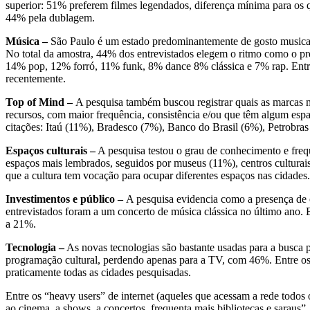
superior: 51% preferem filmes legendados, diferença mínima para os 
44% pela dublagem.
Música –
São Paulo é um estado predominantemente de gosto musical s
No total da amostra, 44% dos entrevistados elegem o ritmo como o p
14% pop, 12% forró, 11% funk, 8% dance 8% clássica e 7% rap. Entre 
recentemente.
Top of Mind –
A pesquisa também buscou registrar quais as marcas ma
recursos, com maior frequência, consistência e/ou que têm algum espa
citações: Itaú (11%), Bradesco (7%), Banco do Brasil (6%), Petrobra
Espaços culturais –
A pesquisa testou o grau de conhecimento e frequ
espaços mais lembrados, seguidos por museus (11%), centros culturais
que a cultura tem vocação para ocupar diferentes espaços nas cidades
Investimentos e público –
A pesquisa evidencia como a presença de 
entrevistados foram a um concerto de música clássica no último ano.
a 21%.
Tecnologia –
As novas tecnologias são bastante usadas para a busca po
programação cultural, perdendo apenas para a TV, com 46%. Entre os que
praticamente todas as cidades pesquisadas.
Entre os “heavy users” de internet (aqueles que acessam a rede todos
ao cinema, a shows, a concertos, frequenta mais bibliotecas e saraus”,