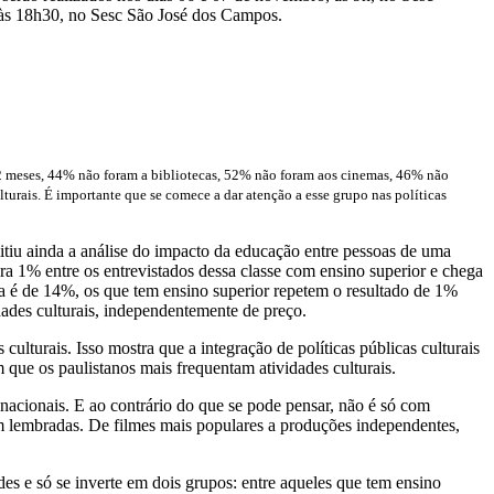
 às 18h30, no Sesc São José dos Campos.
 12 meses, 44% não foram a bibliotecas, 52% não foram aos cinemas, 46% não
urais. É importante que se comece a dar atenção a esse grupo nas políticas
itiu ainda a análise do impacto da educação entre pessoas de uma
a 1% entre os entrevistados dessa classe com ensino superior e chega
 é de 14%, os que tem ensino superior repetem o resultado de 1%
ades culturais, independentemente de preço.
culturais. Isso mostra que a integração de políticas públicas culturais
que os paulistanos mais frequentam atividades culturais.
acionais. E ao contrário do que se pode pensar, não é só com
m lembradas. De filmes mais populares a produções independentes,
des e só se inverte em dois grupos: entre aqueles que tem ensino