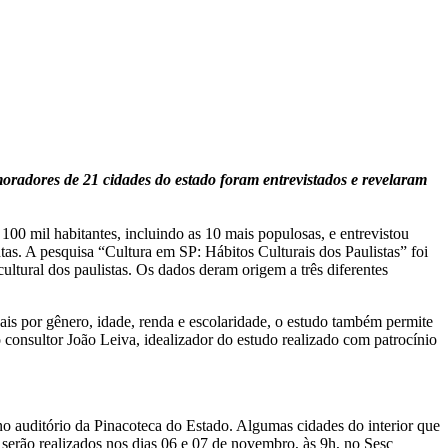
 moradores de 21 cidades do estado foram entrevistados e revelaram
100 mil habitantes, incluindo as 10 mais populosas, e entrevistou
as. A pesquisa “Cultura em SP: Hábitos Culturais dos Paulistas” foi
ultural dos paulistas. Os dados deram origem a três diferentes
nais por gênero, idade, renda e escolaridade, o estudo também permite
 o consultor João Leiva, idealizador do estudo realizado com patrocínio
no auditório da Pinacoteca do Estado. Algumas cidades do interior que
serão realizados nos dias 06 e 07 de novembro, às 9h, no Sesc