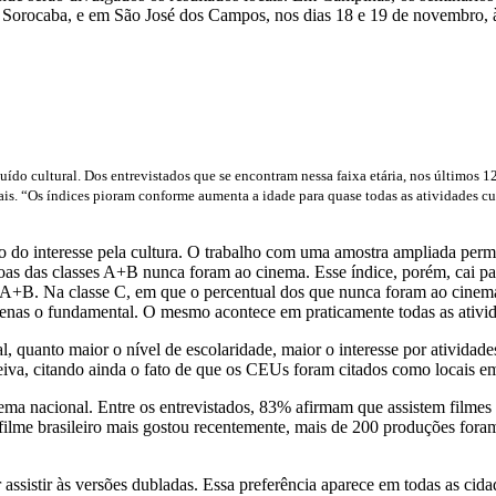
 Sorocaba, e em São José dos Campos, nos dias 18 e 19 de novembro,
ído cultural. Dos entrevistados que se encontram nessa faixa etária, nos últimos
. “Os índices pioram conforme aumenta a idade para quase todas as atividades cult
o do interesse pela cultura. O trabalho com uma amostra ampliada perm
as das classes A+B nunca foram ao cinema. Esse índice, porém, cai par
 A+B. Na classe C, em que o percentual dos que nunca foram ao cinema
enas o fundamental. O mesmo acontece em praticamente todas as ativid
 quanto maior o nível de escolaridade, maior o interesse por atividades 
iva, citando ainda o fato de que os CEUs foram citados como locais em 
 nacional. Entre os entrevistados, 83% afirmam que assistem filmes n
ilme brasileiro mais gostou recentemente, mais de 200 produções fora
assistir às versões dubladas. Essa preferência aparece em todas as cida