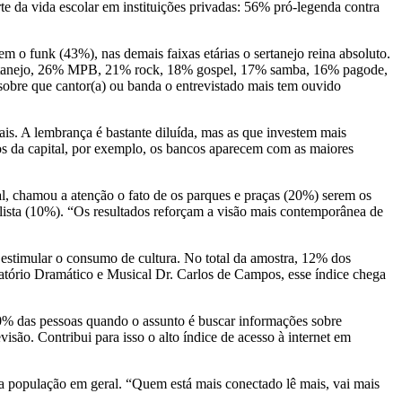
e da vida escolar em instituições privadas: 56% pró-legenda contra
 o funk (43%), nas demais faixas etárias o sertanejo reina absoluto.
 sertanejo, 26% MPB, 21% rock, 18% gospel, 17% samba, 16% pagode,
sobre que cantor(a) ou banda o entrevistado mais tem ouvido
ais. A lembrança é bastante diluída, mas as que investem mais
dos da capital, por exemplo, os bancos aparecem com as maiores
al, chamou a atenção o fato de os parques e praças (20%) serem os
 lista (10%). “Os resultados reforçam a visão mais contemporânea de
estimular o consumo de cultura. No total da amostra, 12% dos
vatório Dramático e Musical Dr. Carlos de Campos, esse índice chega
r 40% das pessoas quando o assunto é buscar informações sobre
isão. Contribui para isso o alto índice de acesso à internet em
 da população em geral. “Quem está mais conectado lê mais, vai mais