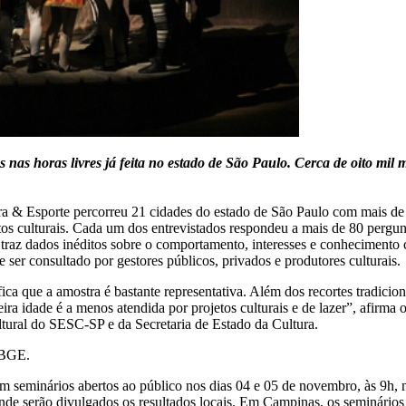
 nas horas livres já feita no estado de São Paulo. Cerca de oito mil
ura & Esporte percorreu 21 cidades do estado de São Paulo com mais de 
os culturais. Cada um dos entrevistados respondeu a mais de 80 pergunt
 traz dados inéditos sobre o comportamento, interesses e conhecimento c
 ser consultado por gestores públicos, privados e produtores culturais.
ca que a amostra é bastante representativa. Além dos recortes tradicio
eira idade é a menos atendida por projetos culturais e de lazer”, afirma
ltural do SESC-SP e da Secretaria de Estado da Cultura.
 IBGE.
em seminários abertos ao público nos dias 04 e 05 de novembro, às 9h, 
e serão divulgados os resultados locais. Em Campinas, os seminários 