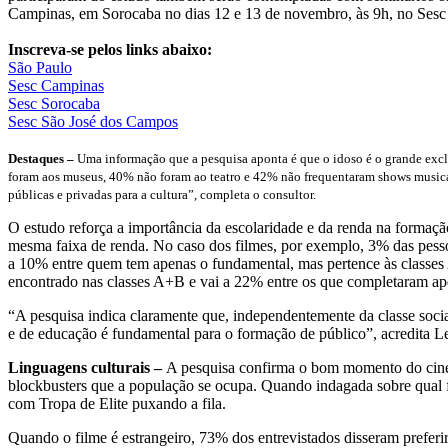
Campinas, em Sorocaba no dias 12 e 13 de novembro, às 9h, no Sesc
Inscreva-se pelos links abaixo:
São Paulo
Sesc Campinas
Sesc Sorocaba
Sesc São José dos Campos
Destaques –
Uma informação que a pesquisa aponta é que o idoso é o grande exclu
foram aos museus, 40% não foram ao teatro e 42% não frequentaram shows musicais
públicas e privadas para a cultura”, completa o consultor.
O estudo reforça a importância da escolaridade e da renda na formaçã
mesma faixa de renda. No caso dos filmes, por exemplo, 3% das pesso
a 10% entre quem tem apenas o fundamental, mas pertence às classes
encontrado nas classes A+B e vai a 22% entre os que completaram ap
“A pesquisa indica claramente que, independentemente da classe social,
e de educação é fundamental para o formação de público”, acredita Le
Linguagens culturais –
A pesquisa confirma o bom momento do cinema
blockbusters que a população se ocupa. Quando indagada sobre qual f
com Tropa de Elite puxando a fila.
Quando o filme é estrangeiro, 73% dos entrevistados disseram preferir 