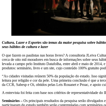
Cultura, Lazer e Esportes são temas da maior pesquisa sobre hábitos
seus hábitos de cultura e lazer
O que fazem os paulistas nas horas livres? A consultoria JLeiva Cult
cerca de oito mil moradores em busca de informações sobre seus hábit
levada a campo pelo Instituto Datafolha, entre abril e maio de 2014, e
produtos: seminário, livro e um site, cujo conteúdo 100% gratuito pode
“As cidades visitadas reúnem 50% da população do estado. Isso signifi
leitura por religião e cor da pele. Uma primeira conclusão é que a terc
da CCR, Sabesp e Oi, obtidos pelas Leis Rouanet e Proac, e apoio cu
A entrevista foi feita com base nos critérios de representatividade do
Seminários –
Os principais resultados da pesquisa serão divulgados 
participaram do estudo também serão contempladas com seminários ond