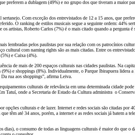
que preferem a dublagem (49%) e no grupo dos que tiveram a maior part
ertanejo. Com exceção dos entrevistados de 12 a 15 anos, que preferem
referido. O ranking de estilos musicais segue a seguinte ordem: 44%
os artistas, Roberto Carlos (7%) é o mais citado quando a pergunta é 
is lembradas pelos paulistas por sua relação com os patrocínios cultur
ço cultural com naming rights são as mais citadas. Entre os entrevista
s (5%) e Caixa (4%).
ência de mais de 200 espaços culturais nas cidades paulistas. Na capit
 (9%) e shoppings (8%). Individualmente, o Parque Ibirapuera lidera a
. Da rua aos shoppings”, afirma Leiva.
equipamentos culturais de relevância em uma determinada cidade pode 
 Em Tatuí, onde a Secretaria de Estado da Cultura administra o Conser
r opções culturais e de lazer. Internet e redes sociais são citadas po
 têm até 34 anos, porém, a internet e as redes sociais já batem a telev
 os dias), o consumo de todas as linguagens culturais é maior do que o
 conta o consultor.