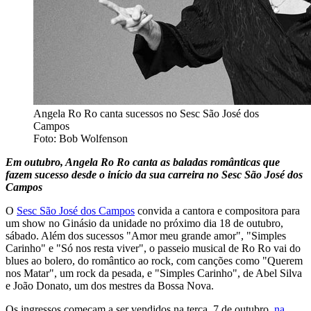
Angela Ro Ro canta sucessos no Sesc São José dos
Campos
Foto: Bob Wolfenson
Em outubro, Angela Ro Ro canta as baladas românticas que
fazem sucesso desde o início da sua carreira no Sesc São José dos
Campos
O
Sesc São José dos Campos
convida a cantora e compositora para
um show no Ginásio da unidade no próximo dia 18 de outubro,
sábado. Além dos sucessos "Amor meu grande amor", "Simples
Carinho" e "Só nos resta viver", o passeio musical de Ro Ro vai do
blues ao bolero, do romântico ao rock, com canções como "Querem
nos Matar", um rock da pesada, e "Simples Carinho", de Abel Silva
e João Donato, um dos mestres da Bossa Nova.
Os ingressos começam a ser vendidos na terça, 7 de outubro,
na