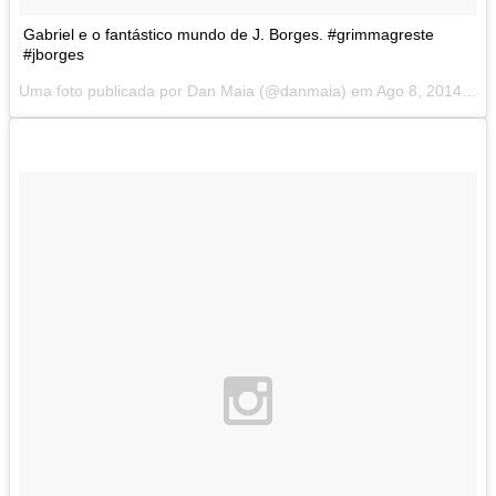
Gabriel e o fantástico mundo de J. Borges. #grimmagreste
#jborges
Uma foto publicada por Dan Maia (@danmaia) em
Ago 8, 2014 at 5:57 PDT