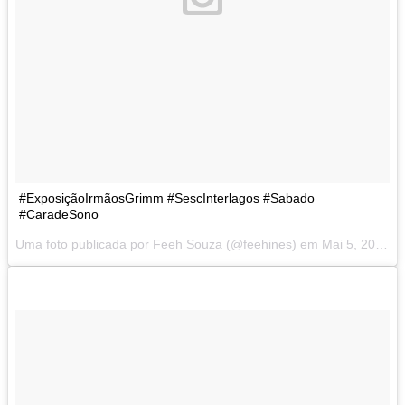
#ExposiçãoIrmãosGrimm #SescInterlagos #Sabado
#CaradeSono
Uma foto publicada por Feeh Souza (@feehines) em
Mai 5, 2014 at 9:50 PDT