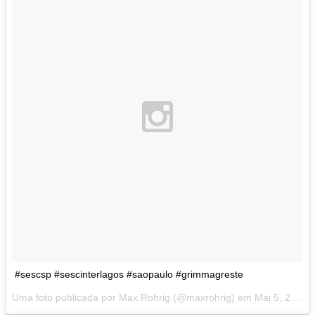
#sescsp #sescinterlagos #saopaulo #grimmagreste
Uma foto publicada por Max Rohrig (@maxrohrig) em
Mai 5, 2014 at 7:04 PDT