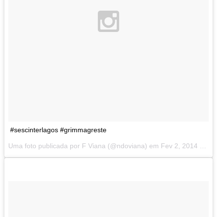
#sescinterlagos #grimmagreste
Uma foto publicada por F Viana (@ndoviana) em
Fev 2, 2014 at 1:29 PST