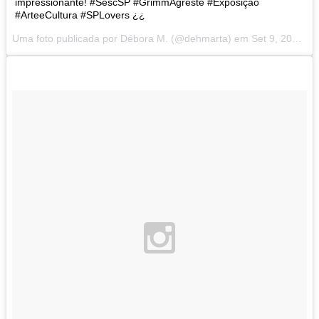
impressionante! #SescSP #GrimmAgreste #Exposição
#ArteeCultura #SPLovers ¿¿
Uma foto publicada por Débora M. (@dehmarta) em
Set 9, 2014 at 5:48 PDT