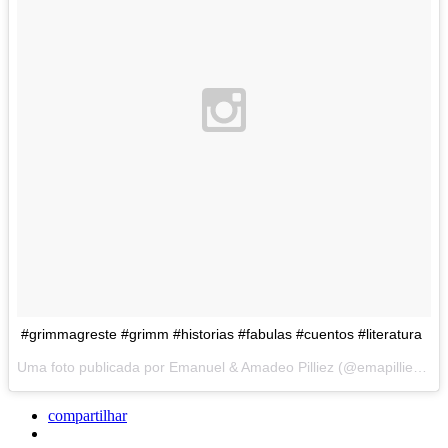
#grimmagreste #grimm #historias #fabulas #cuentos #literatura
Uma foto publicada por Emanuel & Amadeo Pilliez (@emapilliez) em
compartilhar