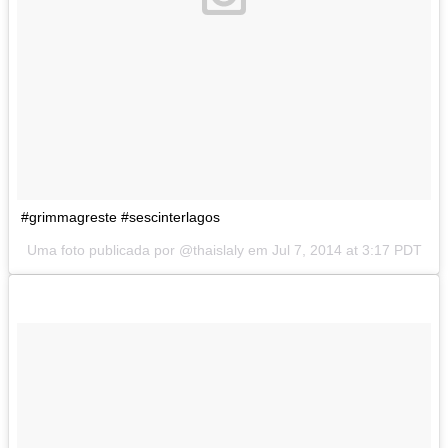
#grimmagreste #sescinterlagos
Uma foto publicada por @thaislaly em
Jul 7, 2014 at 3:17 PDT