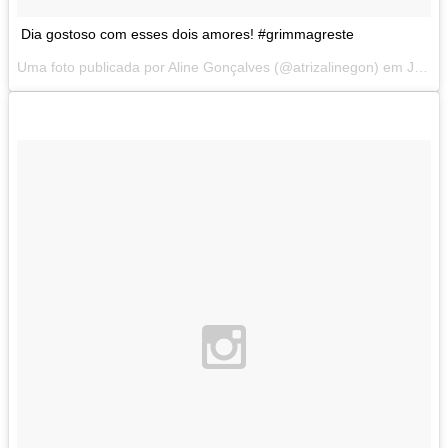
Dia gostoso com esses dois amores! #grimmagreste
Uma foto publicada por Aline Gonçalves (@atrizalinegon) em
Jul 7, 2014 at 6:33 PDT