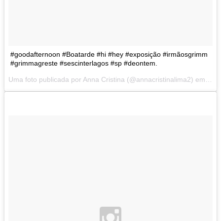
#goodafternoon #Boatarde #hi #hey #exposição #irmãosgrimm
#grimmagreste #sescinterlagos #sp #deontem.
Uma foto publicada por Anna Cristina (@annacristinalima2) em
Set 