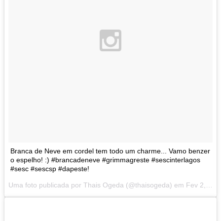
Branca de Neve em cordel tem todo um charme... Vamo benzer
o espelho! :) #brancadeneve #grimmagreste #sescinterlagos
#sesc #sescsp #dapeste!
Uma foto publicada por Thais Ogeda (@thaisogeda) em
Fev 2, 2014 at 1:42 PST