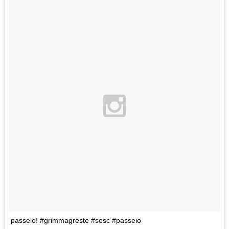
passeio! #grimmagreste #sesc #passeio