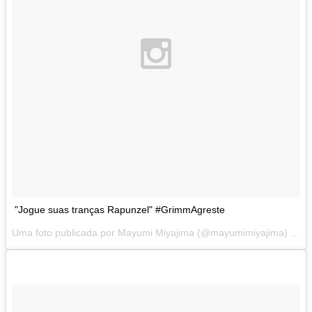
"Jogue suas tranças Rapunzel" #GrimmAgreste
Uma foto publicada por Mayumi Miyajima (@mayumimiyajima) em
J