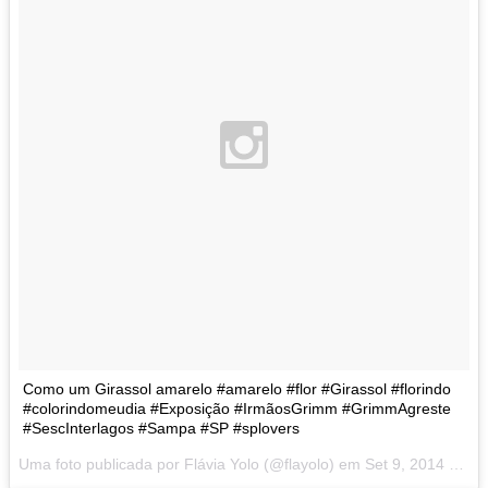
Como um Girassol amarelo #amarelo #flor #Girassol #florindo
#colorindomeudia #Exposição #IrmãosGrimm #GrimmAgreste
#SescInterlagos #Sampa #SP #splovers
Uma foto publicada por Flávia Yolo (@flayolo) em
Set 9, 2014 at 5:17 PDT