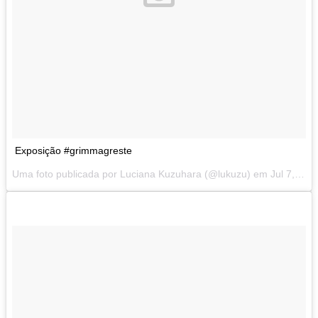
Exposição #grimmagreste
Uma foto publicada por Luciana Kuzuhara (@lukuzu) em
Jul 7, 2014 at 2:09 PDT