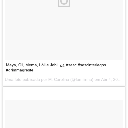
Maya, Oli, Mema, Lóli e Jobi. ¿¿ #sesc #sescinterlagos
#grimmagreste
Uma foto publicada por M. Carolina (@familinha) em
Abr 4, 2014 at 6:07 PDT