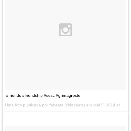
#friends #friendship #sesc #grimagreste
Uma foto publicada por fabeats (@fabeats) em
Mai 5, 2014 at 1:59 PDT