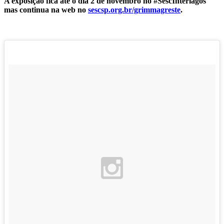
A exposição fica até o dia 2 de novembro no #SescInterlagos
mas continua na web no
sescsp.org.br/grimmagreste
.