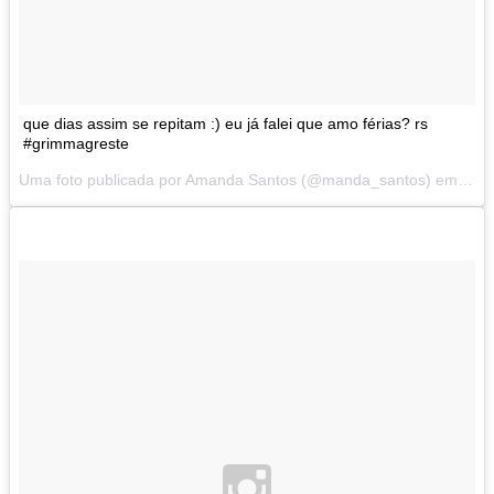
que dias assim se repitam :) eu já falei que amo férias? rs
#grimmagreste
Uma foto publicada por Amanda Santos (@manda_santos) em
Jul 