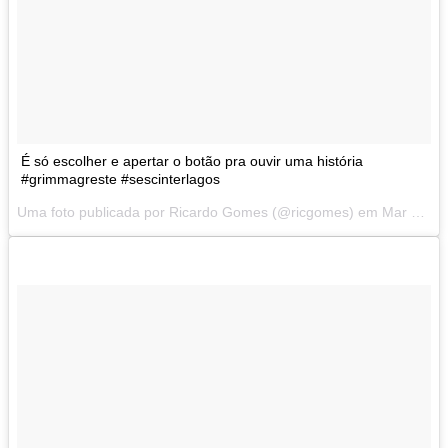
É só escolher e apertar o botão pra ouvir uma história
#grimmagreste #sescinterlagos
Uma foto publicada por Ricardo Gomes (@ricgomes) em
Mar 3, 2014 at 2:46 PDT