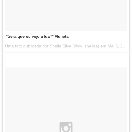
"Será que eu vejo a lua?" #luneta
Uma foto publicada por Sheila Silva (@cv_sheilaa) em
Mai 5, 2014 at 6:14 PDT