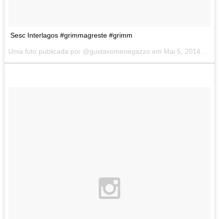
Sesc Interlagos #grimmagreste #grimm
Uma foto publicada por @gustavomenegazzo em
Mai 5, 2014 at 1:33 PDT