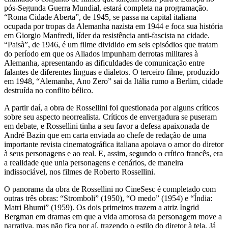
pós-Segunda Guerra Mundial, estará completa na programação.
“Roma Cidade Aberta”, de 1945, se passa na capital italiana
ocupada por tropas da Alemanha nazista em 1944 e foca sua história
em Giorgio Manfredi, líder da resistência anti-fascista na cidade.
“Paisà”, de 1946, é um filme dividido em seis episódios que tratam
do período em que os Aliados impunham derrotas militares à
Alemanha, apresentando as dificuldades de comunicação entre
falantes de diferentes línguas e dialetos. O terceiro filme, produzido
em 1948, “Alemanha, Ano Zero” sai da Itália rumo a Berlim, cidade
destruída no conflito bélico.
A partir daí, a obra de Rossellini foi questionada por alguns críticos
sobre seu aspecto neorrealista. Críticos de envergadura se puseram
em debate, e Rossellini tinha a seu favor a defesa apaixonada de
André Bazin que em carta enviada ao chefe de redação de uma
importante revista cinematográfica italiana apoiava o amor do diretor
à seus personagens e ao real. E, assim, segundo o crítico francês, era
a realidade que unia personagens e cenários, de maneira
indissociável, nos filmes de Roberto Rossellini.
O panorama da obra de Rossellini no CineSesc é completado com
outras três obras: “Stromboli” (1950), “O medo” (1954) e “Índia:
Matri Bhumi” (1959). Os dois primeiros trazem a atriz Ingrid
Bergman em dramas em que a vida amorosa da personagem move a
narrativa, mas não fica por aí, trazendo o estilo do diretor à tela. Já