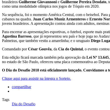
brasileiros
Guilherme Giovannoni
e
Guilherme Pereira Deodato
, 
como uma modalidade olímpica nos jogos de Tóquio em 2020.
Na sequência, foi o momento América Central, com o beisebol. Para g
cubanos na quadra.
Juan Carlos Muniz Armenteros
e
Ernesto Nor
jovens brasileiros. A apresentação contou ainda com adultos, meninas
Para encerrar as apresentações esportivas, o futebol, esporte mais pr
Agustina Barroso
, que já representou seu país e hoje joga no Aud
Palmeiras, que também vestiu a amarelinha; e o uruguaio
Diego Luga
Comandado por
César Gouvêa
, da
Cia do Quintal
, o evento conto
Esta edição ficará marcada também pela aprovação da
Lei Nº 13.645
no estado de São Paulo, ofereceu uma placa comemorativa ao Deputad
O Dia do Desafio 2018 está oficialmente lançado. Convidamos a
Clique aqui para assistir na íntegra o Sorteio.
compartilhar
Tags
Dia do Desafio