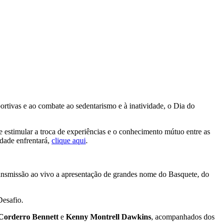
tivas e ao combate ao sedentarismo e à inatividade, o Dia do
se estimular a troca de experiências e o conhecimento mútuo entre as
idade enfrentará,
clique aqui
.
transmissão ao vivo a apresentação de grandes nome do Basquete, do
Desafio.
Corderro Bennett
e
Kenny Montrell Dawkins
, acompanhados dos