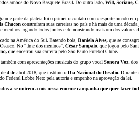
todos ambos do Novo Basquete Brasil. Do outro lado,
Will, Soriane, C
rande parte da plateia foi o primeiro contato com o esporte amado em 
is Chacon
construíram suas carreiras no país e há mais de uma década
 e meninos jogando todos juntos e demonstrando mais um dos valores do
aticado na América do Sul. Batendo bola,
Daniela Alves,
que se consagro
ax/Osasco. No “time dos meninos”,
César Sampaio
, que jogou pelo Sant
no,
que encerrou sua carreira pelo São Paulo Futebol Clube.
u também com apresentações musicais do grupo vocal
Sonora Voz
, dos
, de 4 de abril 2018, que instituiu o
Dia Nacional do Desafio
. Durante 
o Federal Lobbe Neto pela autoria e empenho na aprovação da lei.
 todos a se unirem a nós nessa enorme campanha que quer fazer t