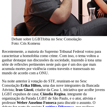
Debate sobre LGBTfobia no Sesc Consolação
Foto: Cris Komesu
Recentemente, a maioria do Supremo Tribunal Federal votou para
caracterizar a homofobia como crime. Com isso, o tema voltou a
ganhar destaque nas discussões da sociedade, trazendo à tona uma
série de reflexões pertinentes neste país que é um dos que mais
acumula mortes por violência contra travestis e transexuais no
mundo de acordo com a ONU.
Na noite anterior à votação do STF, reuniram-se no Sesc
Consolação
Erika Hilton,
uma das nove integrantes da Bancada
Ativista;
Iran Giusti
, criador da Casa 1, iniciativa que acolhe jovens
LGBT expulsos de casa;
Cláudia Regina
, integrante da
organização da Parada LGBT de São Paulo, e o ator, ativista e
professor
Weber Anselmo Fonseca
para discutir o assunto. O
debate fez parte do projeto
Legítima Diferença
, que realizou