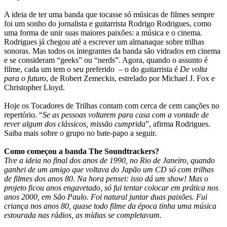
A ideia de ter uma banda que tocasse só músicas de filmes sempre
foi um sonho do jornalista e guitarrista Rodrigo Rodrigues, como
uma forma de unir suas maiores paixões: a música e o cinema.
Rodrigues já chegou até a escrever um almanaque sobre trilhas
sonoras. Mas todos os integrantes da banda são vidrados em cinema
e se consideram “geeks” ou “nerds”. Agora, quando o assunto é
filme, cada um tem o seu preferido – o do guitarrista é
De volta
para o futuro
, de Robert Zemeckis, estrelado por Michael J. Fox e
Christopher Lloyd.
Hoje os Tocadores de Trilhas contam com cerca de cem canções no
repertório. “
Se as pessoas voltarem para casa com a vontade de
rever algum dos clássicos, missão cumprida
”, afirma Rodrigues.
Saiba mais sobre o grupo no bate-papo a seguir.
Como começou a banda The Soundtrackers?
Tive a ideia no final dos anos de 1990, no Rio de Janeiro, quando
ganhei de um amigo que voltava do Japão um CD só com trilhas
de filmes dos anos 80. Na hora pensei: isso dá um show! Mas o
projeto ficou anos engavetado, só fui tentar colocar em prática nos
anos 2000, em São Paulo. Foi natural juntar duas paixões. Fui
criança nos anos 80, quase todo filme da época tinha uma música
estourada nas rádios, as mídias se completavam.