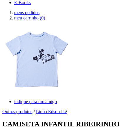
E-Books
meus pedidos
meu carrinho
(0)
indique para um amigo
Outros produtos
/
Linha Edson Ikê
CAMISETA INFANTIL RIBEIRINHO