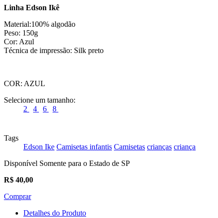
Linha Edson Ikê
Material:100% algodão
Peso: 150g
Cor: Azul
Técnica de impressão: Silk preto
COR:
AZUL
Selecione um tamanho:
2
4
6
8
Tags
Edson Ike
Camisetas infantis
Camisetas
crianças
criança
Disponível Somente para o Estado de SP
R$
40,00
Comprar
Detalhes do Produto