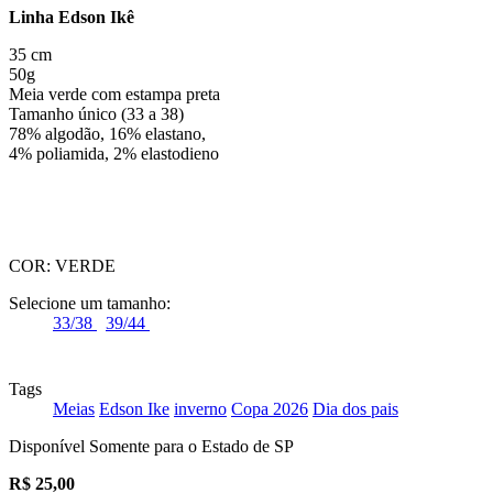
Linha Edson Ikê
35 cm
50g
Meia verde com estampa preta
Tamanho único (33 a 38)
78% algodão, 16% elastano,
4% poliamida, 2% elastodieno
COR:
VERDE
Selecione um tamanho:
33/38
39/44
Tags
Meias
Edson Ike
inverno
Copa 2026
Dia dos pais
Disponível Somente para o Estado de SP
R$
25,00