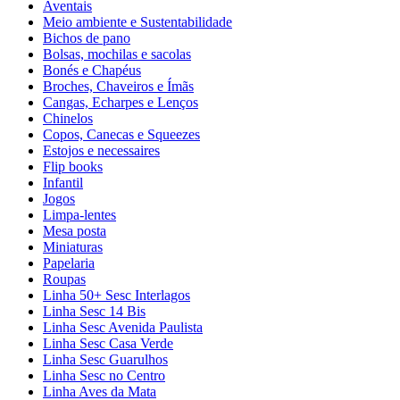
Aventais
Meio ambiente e Sustentabilidade
Bichos de pano
Bolsas, mochilas e sacolas
Bonés e Chapéus
Broches, Chaveiros e Ímãs
Cangas, Echarpes e Lenços
Chinelos
Copos, Canecas e Squeezes
Estojos e necessaires
Flip books
Infantil
Jogos
Limpa-lentes
Mesa posta
Miniaturas
Papelaria
Roupas
Linha 50+ Sesc Interlagos
Linha Sesc 14 Bis
Linha Sesc Avenida Paulista
Linha Sesc Casa Verde
Linha Sesc Guarulhos
Linha Sesc no Centro
Linha Aves da Mata