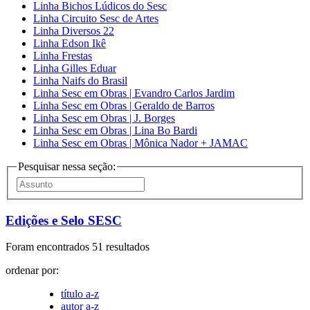
Linha Bichos Lúdicos do Sesc
Linha Circuito Sesc de Artes
Linha Diversos 22
Linha Edson Ikê
Linha Frestas
Linha Gilles Eduar
Linha Naifs do Brasil
Linha Sesc em Obras | Evandro Carlos Jardim
Linha Sesc em Obras | Geraldo de Barros
Linha Sesc em Obras | J. Borges
Linha Sesc em Obras | Lina Bo Bardi
Linha Sesc em Obras | Mônica Nador + JAMAC
Pesquisar nessa seção:
Edições e Selo SESC
Foram encontrados 51 resultados
ordenar por:
título a-z
autor a-z