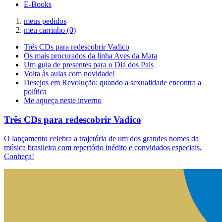
E-Books
meus pedidos
meu carrinho
(0)
Três CDs para redescobrir Vadico
Os mais procurados da linha Aves da Mata
Um guia de presentes para o Dia dos Pais
Volta às aulas com novidade!
Desejos em Revolução: quando a sexualidade encontra a
política
Me aqueça neste inverno
Três CDs para redescobrir Vadico
O lançamento celebra a trajetória de um dos grandes nomes da
música brasileira com repertório inédito e convidados especiais.
Conheça!