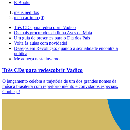
E-Books
meus pedidos
meu carrinho
(0)
Três CDs para redescobrir Vadico
Os mais procurados da linha Aves da Mata
Um guia de presentes para o Dia dos Pais
Volta às aulas com novidade!
Desejos em Revolução: quando a sexualidade encontra a
política
Me aqueça neste inverno
Três CDs para redescobrir Vadico
O lançamento celebra a trajetória de um dos grandes nomes da
música brasileira com repertório inédito e convidados especiais.
Conheça!