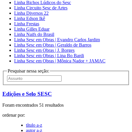
Linha Bichos Lúdicos do Sesc
Linha Circuito Sesc de Artes
Linha Diversos 22
Linha Edson Ikê
Linha Frestas
Linha Gilles Eduar
Linha Naifs do Brasil
Linha Sesc em Obras | Evandro Carlos Jardim
Linha Sesc em Obras | Geraldo de Barros
Linha Sesc em Obras | J. Borges
Linha Sesc em Obras | Lina Bo Bardi
Linha Sesc em Obras | Mônica Nador + JAMAC
Pesquisar nessa seção:
Edições e Selo SESC
Foram encontrados 51 resultados
ordenar por:
título a-z
autor a-z