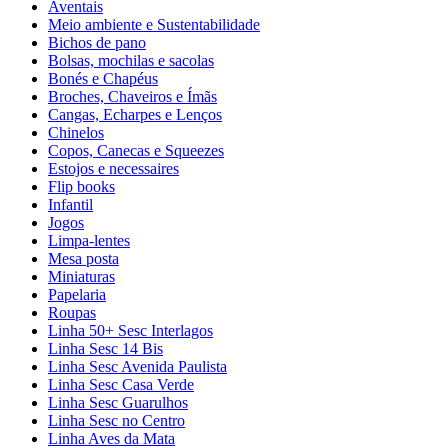
Aventais
Meio ambiente e Sustentabilidade
Bichos de pano
Bolsas, mochilas e sacolas
Bonés e Chapéus
Broches, Chaveiros e Ímãs
Cangas, Echarpes e Lenços
Chinelos
Copos, Canecas e Squeezes
Estojos e necessaires
Flip books
Infantil
Jogos
Limpa-lentes
Mesa posta
Miniaturas
Papelaria
Roupas
Linha 50+ Sesc Interlagos
Linha Sesc 14 Bis
Linha Sesc Avenida Paulista
Linha Sesc Casa Verde
Linha Sesc Guarulhos
Linha Sesc no Centro
Linha Aves da Mata