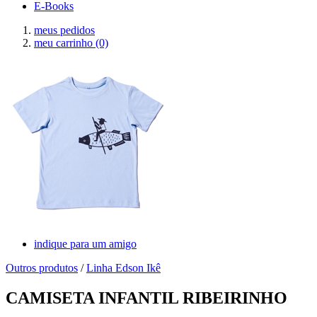
E-Books
meus pedidos
meu carrinho
(0)
indique para um amigo
Outros produtos
/
Linha Edson Ikê
CAMISETA INFANTIL RIBEIRINHO