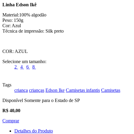
Linha Edson Ikê
Material:100% algodão
Peso: 150g
Cor: Azul
Técnica de impressão: Silk preto
COR:
AZUL
Selecione um tamanho:
2
4
6
8
Tags
criança
crianças
Edson Ike
Camisetas infantis
Camisetas
Disponível Somente para o Estado de SP
R$
40,00
Comprar
Detalhes do Produto