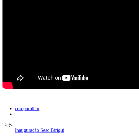
compartilhar
Tags
Inauguração Sesc Birigui