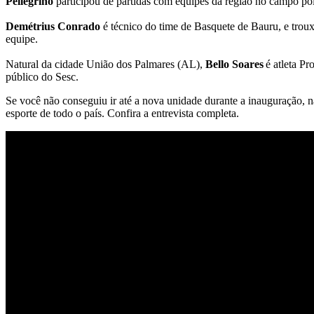
Pellegrino
participou de partidas com equipes da região no campo po
Demétrius Conrado
é técnico do time de Basquete de Bauru, e trou
equipe.
Natural da cidade União dos Palmares (AL),
Bello Soares
é atleta Pr
público do Sesc.
Se você não conseguiu ir até a nova unidade durante a inauguração, n
esporte de todo o país. Confira a entrevista completa.