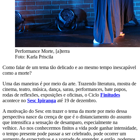
Performance Morte, [a]terra
Foto: Karla Priscila
Como falar de um tema tão delicado e ao mesmo tempo inescapável
como a morte?
Uma das maneiras é por meio da arte. Trazendo literatura, mostra de
cinema, teatro, música, dança, sarau, performances, bate papos,
rodas de reflexões, exposições e oficinas, o Ciclo
Finitudes
acontece no
Sesc Ipiranga
até 19 de dezembro.
A motivação do Sesc em trazer o tema da morte por meio dessa
perspectiva nasce da crença de que é o distanciamento do assunto
que intensifica a sensação de desamparo, especialmente na
velhice. Ao nos conhecermos finitos a vida pode ganhar intensidade,
o tempo presente pode passar a ser celebrado, pode ocorrer um
aumento de expectativas e a vontade de aprender, e então, podemos