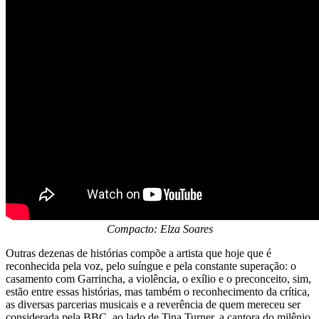
Compacto: Elza Soares
Outras dezenas de histórias compõe a artista que hoje que é
reconhecida pela voz, pelo suíngue e pela constante superação: o
casamento com Garrincha, a violência, o exílio e o preconceito, sim,
estão entre essas histórias, mas também o reconhecimento da crítica,
as diversas parcerias musicais e a reverência de quem mereceu ser
considerada pela BBC, ao lado de Tina Turner, a cantora do milênio.