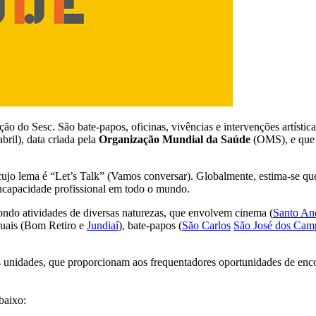
ão do Sesc. São bate-papos, oficinas, vivências e intervenções artísti
bril), data criada pela
Organização Mundial da Saúde
(OMS), e que t
jo lema é “Let’s Talk” (Vamos conversar). Globalmente, estima-se que
incapacidade profissional em todo o mundo.
ondo atividades de diversas naturezas, que envolvem cinema (
Santo An
nuais (Bom Retiro e
Jundiaí
), bate-papos (
São Carlos
São José dos Cam
as unidades, que proporcionam aos frequentadores oportunidades de encon
.
baixo: