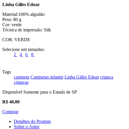
Linha Gilles Eduar
Material:100% algodão
Peso: 80 g
Cor: verde
Técnica de impressão: Silk
COR:
VERDE
Selecione um tamanho:
2
4
6
8
Tags
camiseta
Camisetas infantis
Linha Gilles Eduar
criança
crianças
Disponível Somente para o Estado de SP
R$
40,00
Comprar
Detalhes do Produto
Sobre o Autor