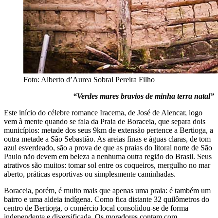
Foto: Alberto d’Aurea Sobral Pereira Filho
“Verdes mares bravios de minha terra natal”
Este início do célebre romance Iracema, de José de Alencar, logo
vem à mente quando se fala da Praia de Boraceia, que separa dois
municípios: metade dos seus 9km de extensão pertence a Bertioga, a
outra metade a São Sebastião. As areias finas e águas claras, de tom
azul esverdeado, são a prova de que as praias do litoral norte de São
Paulo não devem em beleza a nenhuma outra região do Brasil. Seus
atrativos são muitos: tomar sol entre os coqueiros, mergulho no mar
aberto, práticas esportivas ou simplesmente caminhadas.
Boraceia, porém, é muito mais que apenas uma praia: é também um
bairro e uma aldeia indígena. Como fica distante 32 quilômetros do
centro de Bertioga, o comércio local consolidou-se de forma
independente e diversificada. Os moradores contam com