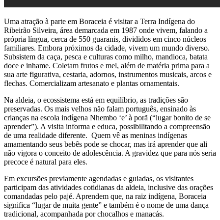
Uma atração à parte em Boraceia é visitar a Terra Indígena do
Ribeirão Silveira, área demarcada em 1987 onde vivem, falando a
própria língua, cerca de 550 guaranis, divididos em cinco núcleos
familiares. Embora próximos da cidade, vivem um mundo diverso.
Subsistem da caça, pesca e culturas como milho, mandioca, batata
doce e inhame. Coletam frutos e mel, além de matéria prima para a
sua arte figurativa, cestaria, adornos, instrumentos musicais, arcos e
flechas. Comercializam artesanato e plantas ornamentais.
Na aldeia, o ecossistema está em equilíbrio, as tradições são
preservadas. Os mais velhos não falam português, ensinado às
crianças na escola indígena Nhembo ‘e’ à porã (“lugar bonito de se
aprender”). A visita informa e educa, possibilitando a compreensão
de uma realidade diferente. Quem vê as meninas indígenas
amamentando seus bebês pode se chocar, mas irá aprender que ali
não vigora o conceito de adolescência. A gravidez que para nós seria
precoce é natural para eles.
Em excursões previamente agendadas e guiadas, os visitantes
participam das atividades cotidianas da aldeia, inclusive das orações
comandadas pelo pajé. Aprendem que, na raiz indígena, Boraceia
significa “lugar de muita gente” e também é o nome de uma dança
tradicional, acompanhada por chocalhos e manacás.