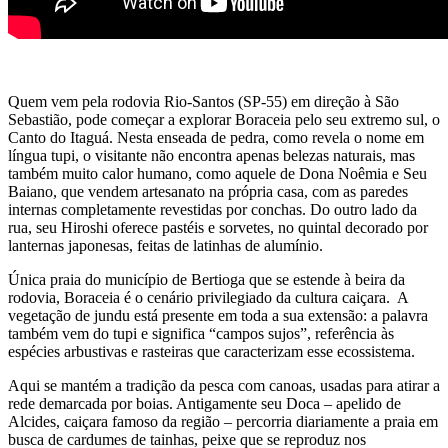
Quem vem pela rodovia Rio-Santos (SP-55) em direção à São
Sebastião, pode começar a explorar Boraceia pelo seu extremo sul, o
Canto do Itaguá. Nesta enseada de pedra, como revela o nome em
língua tupi, o visitante não encontra apenas belezas naturais, mas
também muito calor humano, como aquele de Dona Noêmia e Seu
Baiano, que vendem artesanato na própria casa, com as paredes
internas completamente revestidas por conchas. Do outro lado da
rua, seu Hiroshi oferece pastéis e sorvetes, no quintal decorado por
lanternas japonesas, feitas de latinhas de alumínio.
Única praia do município de Bertioga que se estende à beira da
rodovia, Boraceia é o cenário privilegiado da cultura caiçara. A
vegetação de jundu está presente em toda a sua extensão: a palavra
também vem do tupi e significa “campos sujos”, referência às
espécies arbustivas e rasteiras que caracterizam esse ecossistema.
Aqui se mantém a tradição da pesca com canoas, usadas para atirar a
rede demarcada por boias. Antigamente seu Doca – apelido de
Alcides, caiçara famoso da região – percorria diariamente a praia em
busca de cardumes de tainhas, peixe que se reproduz nos