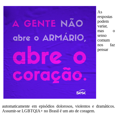
As
respostas
podem
variar,
mas o
senso
comum
nos faz
pensar
automaticamente em episódios dolorosos, violentos e dramáticos.
Assumir-se LGBTQIA+ no Brasil é um ato de coragem.