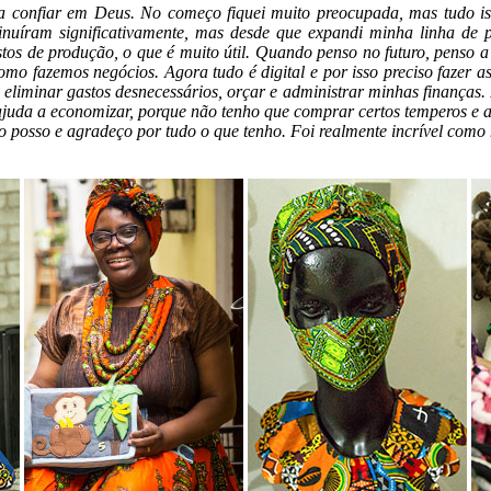
a confiar em Deus. No começo fiquei muito preocupada, mas tudo is
uíram significativamente, mas desde que expandi minha linha de p
stos de produção, o que é muito útil. Quando penso no futuro, penso a
mo fazemos negócios. Agora tudo é digital e por isso preciso fazer 
ar, eliminar gastos desnecessários, orçar e administrar minhas finança
uda a economizar, porque não tenho que comprar certos temperos e alim
ando posso e agradeço por tudo o que tenho. Foi realmente incrível co