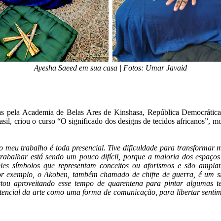
Ayesha Saeed em sua casa | Fotos: Umar Javaid
cas pela Academia de Belas Ares de Kinshasa, República Democrátic
sil, criou o curso “O significado dos designs de tecidos africanos”, mo
o meu trabalho é toda presencial. Tive dificuldade para transformar
rabalhar está sendo um pouco difícil, porque a maioria dos espaços 
eles símbolos que representam conceitos ou aforismos e são amplam
 Por exemplo, o Akoben, também chamado de chifre de guerra, é um s
ou aproveitando esse tempo de quarentena para pintar algumas te
tencial da arte como uma forma de comunicação, para libertar sentim