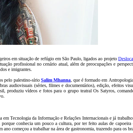
geiros em situação de refúgio em São Paulo, ligados ao projeto
Desloca
 atuação profissional no cenário atual, além de preocupações e perspe
ados e imigrantes.
s pelo palestino-sírio
Salim Mhanna
, que é formado em Antropologia
s audiovisuais (séries, filmes e documentários), edição, efeitos visua
sil, produziu vídeos e fotos para o grupo teatral Os Satyros, comand
vo.
 em Tecnologia da Informação e Relações Internacionais e já trabalho
il porque conhecia um pouco a cultura, por ter feito aulas de capoeir
m ano começou a trabalhar na área de gastronomia, trazendo para os br