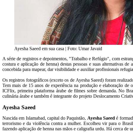
Ayesha Saeed em sua casa | Foto: Umar Javaid
A série de registros e depoimentos, "Trabalho e Refúgio", com estran
costura e aplicação de henna) destas pessoas e suas alternativas de
concebida para mapear, dar visibilidade e auxiliar profissionais refugi
Os registros fotográficos (exceto os de Ayesha Saeed) foram realizado
Tem mais de 15 anos de experiência na produção e elaboração de obra
ICFlix, primeira plataforma árabe de filmes sobre demanda. No Bra
culinária árabe e também é integrante do projeto Deslocamento Criati
Ayesha Saeed
Nascida em Islamabad, capital do Paquistão,
Ayesha Saeed
é formada
terrorismo e da violência contra a mulher. Escolheu vir para o Bras
fazendo aplicação de henna nas mãos e caligrafia urdu. Há cerca de u