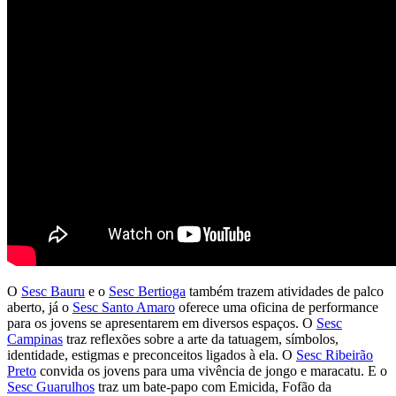
O
Sesc Bauru
e o
Sesc Bertioga
também trazem atividades de palco
aberto, já o
Sesc Santo Amaro
oferece uma oficina de performance
para os jovens se apresentarem em diversos espaços. O
Sesc
Campinas
traz reflexões sobre a arte da tatuagem, símbolos,
identidade, estigmas e preconceitos ligados à ela. O
Sesc Ribeirão
Preto
convida os jovens para uma vivência de jongo e maracatu. E o
Sesc Guarulhos
traz um bate-papo com Emicida, Fofão da