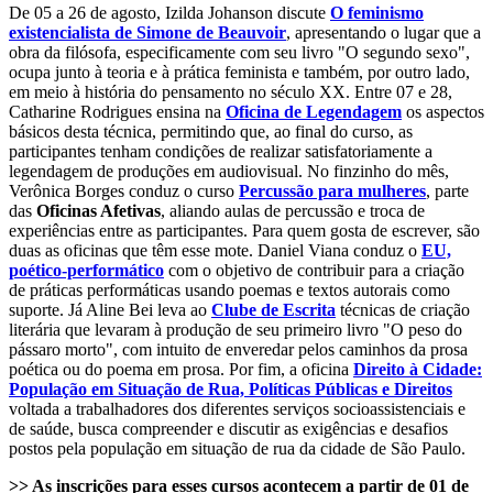
De 05 a 26 de agosto, Izilda Johanson discute
O feminismo
existencialista de Simone de Beauvoir
, apresentando o lugar que a
obra da filósofa, especificamente com seu livro "O segundo sexo",
ocupa junto à teoria e à prática feminista e também, por outro lado,
em meio à história do pensamento no século XX. Entre 07 e 28,
Catharine Rodrigues ensina na
Oficina de Legendagem
os aspectos
básicos desta técnica, permitindo que, ao final do curso, as
participantes tenham condições de realizar satisfatoriamente a
legendagem de produções em audiovisual. No finzinho do mês,
Verônica Borges conduz o curso
Percussão para mulheres
, parte
das
Oficinas Afetivas
, aliando aulas de percussão e troca de
experiências entre as participantes. Para quem gosta de escrever, são
duas as oficinas que têm esse mote. Daniel Viana conduz o
EU,
poético-performático
com o objetivo de contribuir para a criação
de práticas performáticas usando poemas e textos autorais como
suporte. Já Aline Bei leva ao
Clube de Escrita
técnicas de criação
literária que levaram à produção de seu primeiro livro "O peso do
pássaro morto", com intuito de enveredar pelos caminhos da prosa
poética ou do poema em prosa. Por fim, a oficina
Direito à Cidade:
População em Situação de Rua, Políticas Públicas e Direitos
voltada a trabalhadores dos diferentes serviços socioassistenciais e
de saúde, busca compreender e discutir as exigências e desafios
postos pela população em situação de rua da cidade de São Paulo.
>> As inscrições para esses cursos acontecem a partir de 01 de