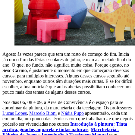
Agosto às vezes parece que tem um rosto de começo do fim. Inicia
já com o fim das férias escolares de julho, e marca a metade final do
ano. O que, no fundo, não significa muita coisa. Porque agosto, no
Sesc Carmo
, é justamente o momento em que começarão diversos
cursos, para múltiplos interesses. Alguns desses cursos seguirão até
novembro, enquanto outros têm durações mais curtas. E se for difícil
escolher, a boa notícia é que aulas abertas possibilitam conhecer um
pouco mais dos temas de alguns desses cursos.
Nos dias 06, 08 e 09, a Área de Convivência é o espaço para se
aproximar da pintura, da marchetaria e da tecelagem. Os professores
Lucas Lopes
,
Marcelo Bioni
e
Nádia Pupo
apresentarão, cada um
em um dia, um pouco das técnicas com que trabalham - e que depois
poderão ser vivenciadas nos cursos
Introdução à pintura: Tinta
acrílica, guache, aquarela e tintas naturais
,
Marchetaria -
Fábrica de Jogos
e
Introdução à Tecelagem Manual
com