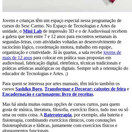
Jovens e crianças têm um espaço especial nessa programação de
cursos do Sesc Carmo. No Espaço de Tecnologias e Artes da
unidade, o
Mini Lab
de impressão 3D e o de Audiovisual recebem
a galera que tem entre 7 e 12 anos para encontros semanais às
segundas-feiras, com atividades voltadas ao desenvolvimento de
raciocínio lógico, coordenação motora, trabalho em equipe,
organização e criatividade. Já às quartas, a sala recebe
jovens de
mais de 12 anos
para colocar em prática suas propostas em
audiovisual, fabricação digital, eletrônica, técnicas tradicionais e
práticas artísticas analógicas ou digitais. Sempre sob a orientação do
educador de Tecnologias e Artes. ;)
Para quem se interessa por artes manuais, têm início também os
cursos
Sashiko Boro
,
Transformar e Decorar: caixotes de feira
e
Encadernação e cartonagem: livro de receitas
.
Mas há ainda muitas outras opções de cursos curtos, para quem
gosta de música, literatura, filosofia, exercício físico, tudo isso ou só
uma ou outra coisa. A
Bateroterapia
, por exemplo, alia bateria e
fisioterapia, combinando exercícios rítmicos, com conotações
fisioterapêuticas e lúdicas, juntamente com exercícios físicos e
alongamentos funcionais.