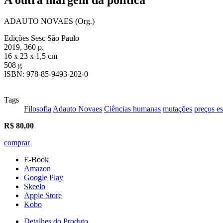
ADAUTO NOVAES (Org.)
Edições Sesc São Paulo
2019, 360 p.
16 x 23 x 1,5 cm
508 g
ISBN: 978-85-9493-202-0
Tags
Filosofia
Adauto Novaes
Ciências humanas
mutações
preços es
R$
80,00
comprar
E-Book
Amazon
Google Play
Skeelo
Apple Store
Kobo
Detalhes do Produto