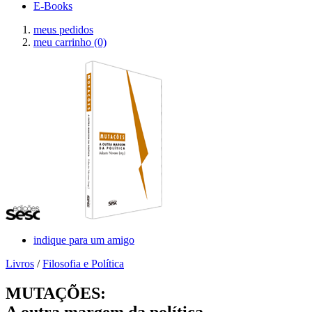
E-Books
meus pedidos
meu carrinho
(0)
indique para um amigo
Livros
/
Filosofia e Política
MUTAÇÕES:
A outra margem da política