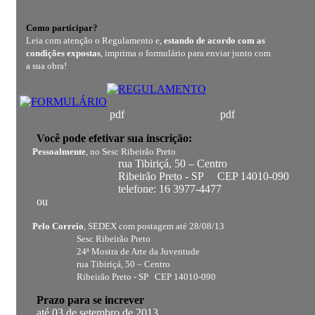
Como participar?
Leia com atenção o Regulamento e,
estando de acordo com as
condições expostas
, imprima o formulário para enviar junto com
a sua obra!
pdf pdf
Você pode efetivar sua inscrição:
Pessoalmente
, no Sesc Ribeirão Preto
rua Tibiriçá, 50 – Centro
Ribeirão Preto - SP CEP 14010-090
telefone: 16 3977-4477
ou
Pelo Correio
, SEDEX com postagem até 28/08/13
Sesc Ribeirão Preto
24ª Mostra de Arte da Juventude
rua Tibiriçá, 50 – Centro
Ribeirão Preto - SP CEP 14010-090
Prazo para se increver
até 03 de setembro de 2013