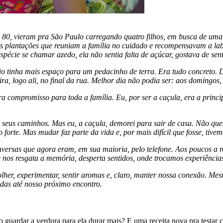
 80, vieram pra São Paulo carregando quatro filhos, em busca de uma
lantações que reuniam a família no cuidado e recompensavam a labu
pécie se chamar azedo, ela não sentia falta de açúcar, gostava de sent
 tinha mais espaço para um pedacinho de terra. Era tudo concreto. D
ira, logo ali, no final da rua. Melhor dia não podia ser: aos domingos
era compromisso para toda a família. Eu, por ser a caçula, era a princ
m seus caminhos. Mas eu, a caçula, demorei para sair de casa. Não qu
forte. Mas mudar faz parte da vida e, por mais difícil que fosse, tive
nversas que agora eram, em sua maioria, pelo telefone. Aos poucos a r
os resgata a memória, desperta sentidos, onde trocamos experiências, 
er, experimentar, sentir aromas e, claro, manter nossa conexão. Mes
das até nosso próximo encontro.
guardar a verdura para ela durar mais? E uma receita nova pra testar 