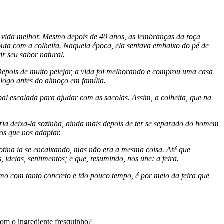
 vida melhor. Mesmo depois de 40 anos, as lembranças da roça
ta com a colheita. Naquela época, ela sentava embaixo do pé de
ir seu sabor natural.
epois de muito pelejar, a vida foi melhorando e comprou uma casa
, logo antes do almoço em família.
ipal escalada para ajudar com as sacolas. Assim, a colheita, que na
eria deixa-la sozinha, ainda mais depois de ter se separado do homem
mos que nos adaptar.
otina ia se encaixando, mas não era a mesma coisa. Até que
ideias, sentimentos; e que, resumindo, nos une: a feira.
mo com tanto concreto e tão pouco tempo, é por meio da feira que
com o ingrediente fresquinho?