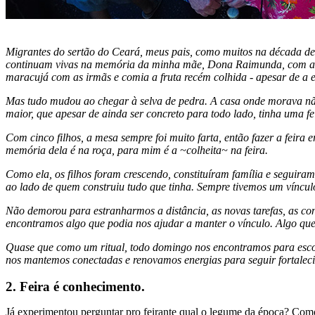
Migrantes do sertão do Ceará, meus pais, como muitos na década de
continuam vivas na memória da minha mãe, Dona Raimunda, com as p
maracujá com as irmãs e comia a fruta recém colhida - apesar de a es
Mas tudo mudou ao chegar à selva de pedra. A casa onde morava não
maior, que apesar de ainda ser concreto para todo lado, tinha uma fe
Com cinco filhos, a mesa sempre foi muito farta, então fazer a feira 
memória dela é na roça, para mim é a ~colheita~ na feira.
Como ela, os filhos foram crescendo, constituíram família e seguira
ao lado de quem construiu tudo que tinha. Sempre tivemos um vínculo 
Não demorou para estranharmos a distância, as novas tarefas, as co
encontramos algo que podia nos ajudar a manter o vínculo. Algo que n
Quase que como um ritual, todo domingo nos encontramos para escolh
nos mantemos conectadas e renovamos energias para seguir fortaleci
2. Feira é conhecimento.
Já experimentou perguntar pro feirante qual o legume da época? Como 