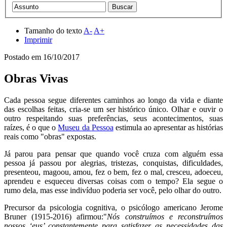
Tamanho do texto
A-
A+
Imprimir
Postado em
16/10/2017
Obras Vivas
Cada pessoa segue diferentes caminhos ao longo da vida e diante
das escolhas feitas, cria-se um ser histórico único. Olhar e ouvir o
outro respeitando suas preferências, seus acontecimentos, suas
raízes, é o que o
Museu da
Pessoa
estimula ao apresentar as histórias
reais como "obras" expostas.
Já parou para pensar que quando você cruza com alguém essa
pessoa já passou por alegrias, tristezas, conquistas, dificuldades,
presenteou, magoou, amou, fez o bem, fez o mal, cresceu, adoeceu,
aprendeu e esqueceu diversas coisas com o tempo? Ela segue o
rumo dela, mas esse indivíduo poderia ser você, pelo olhar do outro.
Precursor da psicologia cognitiva, o psicólogo americano Jerome
Bruner (1915-2016) afirmou:"
Nós construímos e reconstruímos
nossos ‘eus’ constantemente para satisfazer as necessidades das