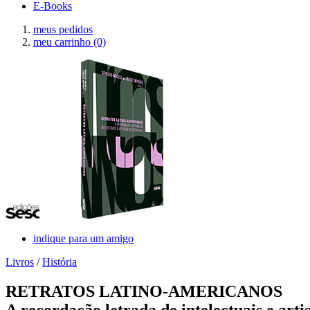
E-Books
meus pedidos
meu carrinho
(0)
indique para um amigo
Livros
/
História
RETRATOS LATINO-AMERICANOS
A recordação letrada de intelectuais e arti