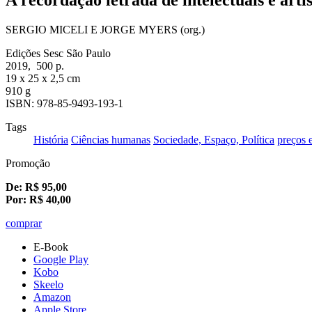
SERGIO MICELI E JORGE MYERS (org.)
Edições Sesc São Paulo
2019, 500 p.
19 x 25 x 2,5 cm
910 g
ISBN: 978-85-9493-193-1
Tags
História
Ciências humanas
Sociedade, Espaço, Política
preços 
Promoção
De:
R$
95,00
Por:
R$
40,00
comprar
E-Book
Google Play
Kobo
Skeelo
Amazon
Apple Store